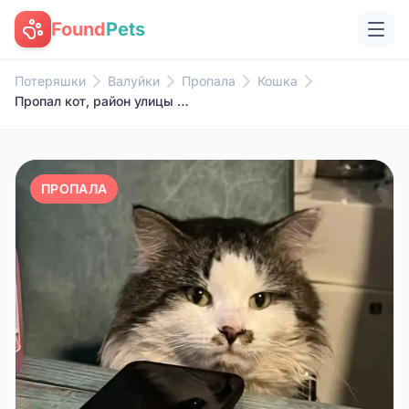
Found
Pets
Потеряшки
Валуйки
Пропала
Кошка
Пропал кот, район улицы Советской
ПРОПАЛА