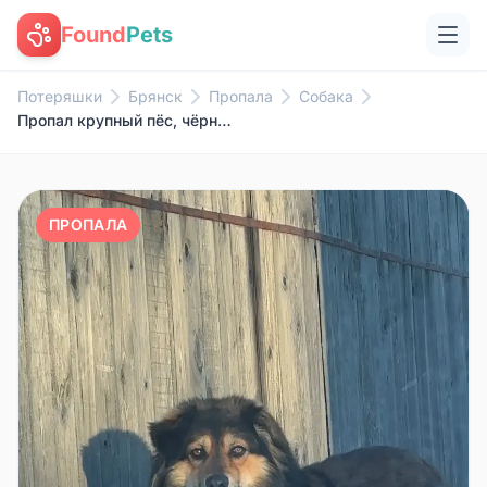
Found
Pets
Потеряшки
Брянск
Пропала
Собака
Пропал крупный пёс, чёрный с рыжим, Фокинский район
ПРОПАЛА