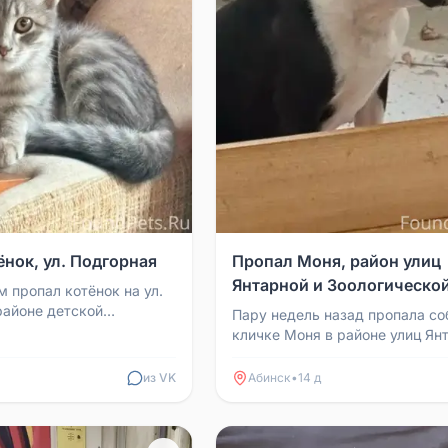
нок, ул. Подгорная
Пропал Моня, район улиц
Янтарной и Зоологическо
м пропал котёнок на ул.
районе детской
Пару недель назад пропала со
ли кто видел или
кличке Моня в районе улиц Ян
ьшая просьба ве...
Зоологической. Если кто видел
верните собаку, ...
из VK
Абинск
•
14 д