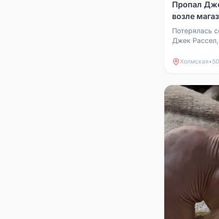
Пропал Дже
возле мага
Потерялась с
Джек Рассел,
Джонни. Поте
возле магазин
Холмская
•
50