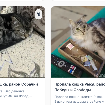
🐈
шка, район Собачий
Пропала кошка Рыся, райо
Победы и Свободы
а. Это девочка
инут 30–40 назад,
Пропала кошка, кличка Рыся.
оловине седьмого
Выскочила из дома в районе у