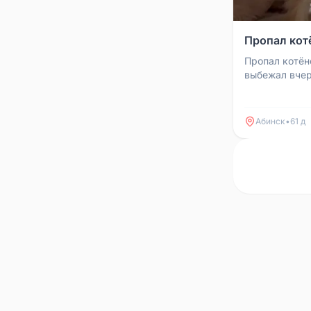
Пропал котё
Пропал котёно
выбежал вчер
Абинск
•
61 д