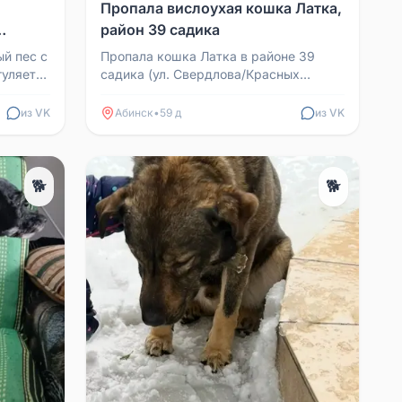
Пропала вислоухая кошка Латка,
район 39 садика
й пес с
Пропала кошка Латка в районе 39
гуляет
садика (ул. Свердлова/Красных
и вдруг
казаков), вислоухая, хвост палкой (не
сгибается). Просьба ...
из VK
Абинск
•
59 д
из VK
🐕
🐕