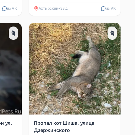
иметы:
на шее серый ошейник.
из VK
Ахтырский
•
38 д
из VK
🐈
🐈
н ул.
Пропал кот Шиша, улица
Дзержинского