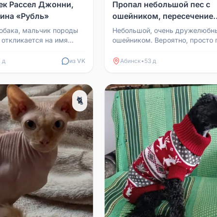
к Рассел Джонни,
Пропал небольшой пес с
зина «Рубль»
ошейником, пересечение
Красных Таманцев
обака, мальчик породы
Небольшой, очень дружелюбны
 откликается на имя
ошейником. Вероятно, просто 
рялся 17.06 вечером
рядом со своим домом, но есл
а «Рубль»...
потерялся, то ...
 д
из VK
Абинск
•
53 д
🐈