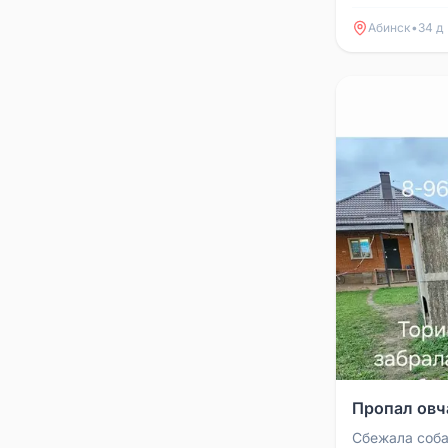
вечера. У неё
Абинск
•
34 д
Пропал овч
Сбежала соба