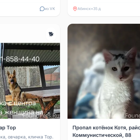
 чёрный хвостик, чёрн...
Победы и Свободы. Особые пр
короткий хвостик. Кошка ну...
из VK
Абинск
•
35 д
🐕
ар Тор
Пропал котёнок Котя, райо
Коммунистической, 88
ка, овчарка, кличка Тор.