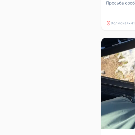
Просьба сооб
или слышал.
Холмская
•
41