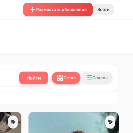
Разместить объявление
Войти
Найти
Сетка
Список
🐕
🐕