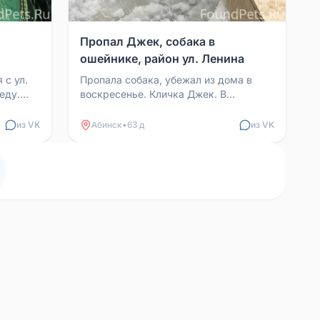
Пропал Джек, собака в
ошейнике, район ул. Ленина
 с ул.
Пропала собака, убежал из дома в
еду.
воскресенье. Кличка Джек. В
ошейнике. Район ул. Ленина.
из VK
Абинск
•
63 д
из VK