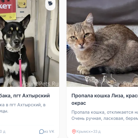
🐕
бака, пгт Ахтырский
Пропала кошка Лиза, кра
окрас
ка в пгт Ахтырский, в
ицы.
Пропала кошка, откликается н
Очень ручная, ласковая, бере
доверчивая.
0 д
из VK
Крымск
•
33 д