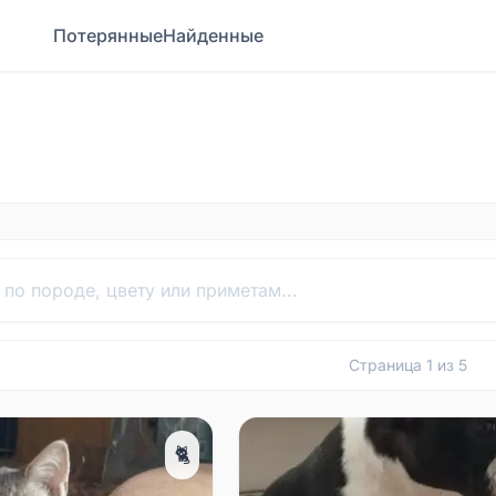
Потерянные
Найденные
Страница
1
из
5
🐈