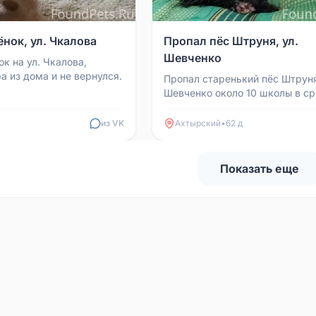
нок, ул. Чкалова
Пропал пёс Штруня, ул.
Шевченко
к на ул. Чкалова,
а из дома и не вернулся.
Пропал старенький пёс Штруня
Шевченко около 10 школы в ср
Если увидите, сообщите или
придержите. Вознаграждени...
из VK
Ахтырский
•
62 д
Показать еще