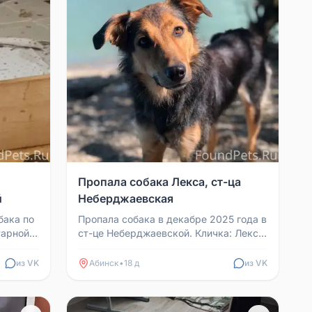
Пропала собака Лекса, ст-ца
й
Неберджаевская
бака по
Пропала собака в декабре 2025 года в
тарной и
ст-це Неберджаевской. Кличка: Лекса.
,
Возраст: 4 года. Рост в холке по
колено взросл...
из VK
Абинск
•
18 д
из VK