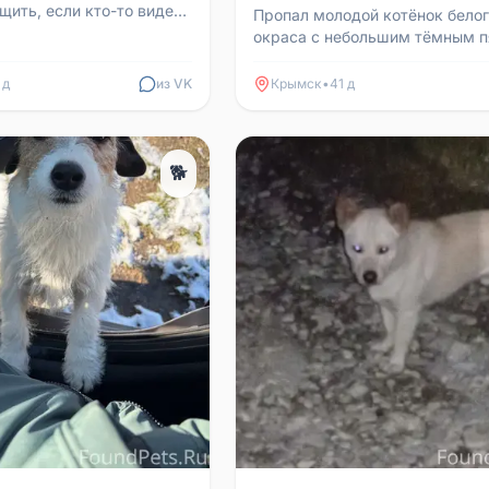
щить, если кто-то видел
Пропал молодой котёнок бело
окраса с небольшим тёмным 
на голове. Кличка Котя. Пропал
районе магазина магнит п...
 д
из VK
Крымск
•
41 д
🐕