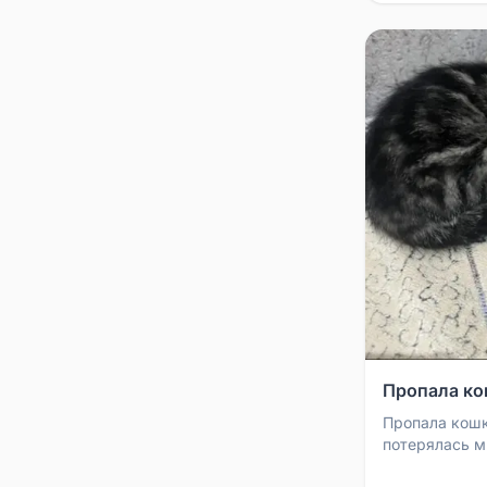
Пропала ко
Пропала кошк
потерялась м
примерно в п