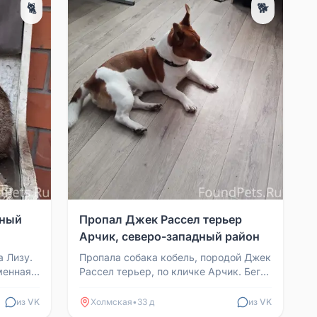
🐈
🐕
сный
Пропал Джек Рассел терьер
Арчик, северо-западный район
а Лизу.
Пропала собака кобель, породой Джек
менная,
Рассел терьер, по кличке Арчик. Бегал
возле северо-западного магазина.
Просьба сообщ...
из VK
Холмская
•
33 д
из VK