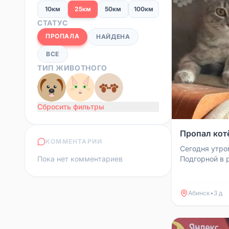
10км
25км
50км
100км
СТАТУС
ПРОПАЛА
НАЙДЕНА
ВСЕ
ТИП ЖИВОТНОГО
Сбросить фильтры
Пропал котё
КОММЕНТАРИИ
Сегодня утро
Пока нет комментариев
Подгорной в 
площадки. Ес
подобрал, бол
Абинск
•
3 д