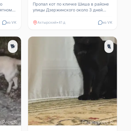
го
Пропал кот по кличке Шиша в районе
пятном
улицы Дзержинского около 3 дней
 в
назад. Кот добрый и домашний, не
пугливый. Выпустили ...
из VK
Ахтырский
•
41 д
из VK
🐕
🐈