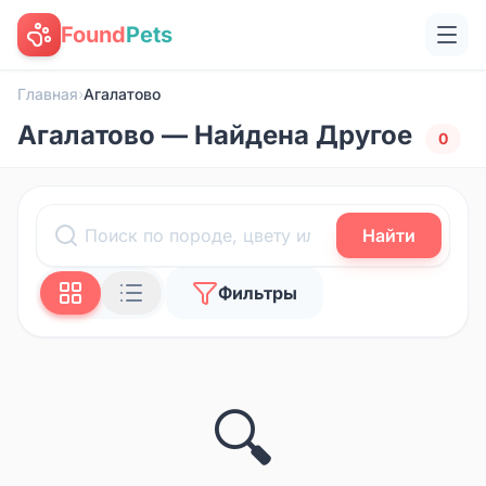
Found
Pets
Главная
›
Агалатово
Агалатово — Найдена Другое
0
Найти
Фильтры
🔍