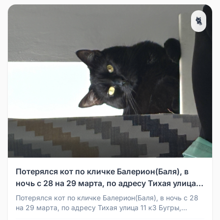
🐈
Потерялся кот по кличке Балерион(Баля), в
ночь с 28 на 29 марта, по адресу Тихая улица
11 к3 Бугры, 89132084404-Дмитрий, будет
Потерялся кот по кличке Балерион(Баля), в ночь с 28
вознаграждение, помогите пожалуйста 🙏
на 29 марта, по адресу Тихая улица 11 к3 Бугры,
89132084404-Дмитрий,...