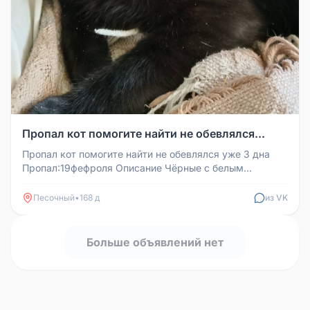
Пропал кот помогите найти не обевлялся...
Пропал кот помогите найти не обевлялся уже 3 дна
Пропал:19фефроля Описание Чëрные с белым
пятнышком на груди Песочные...
Песочный
•
168 д
из VK
Больше объявлений нет