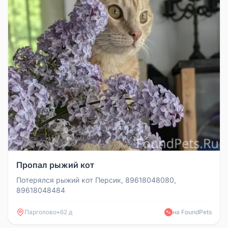
Пропал рыжий кот
Потерялся рыжий кот Персик, 89618048080,
89618048484
Парголово
•
62 д
на FoundPets
🐾