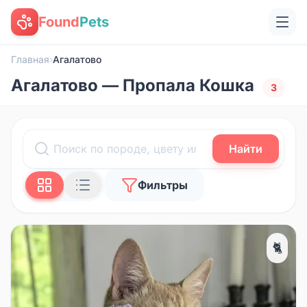
Found
Pets
Главная
›
Агалатово
Агалатово — Пропала Кошка
3
Найти
Фильтры
🐈