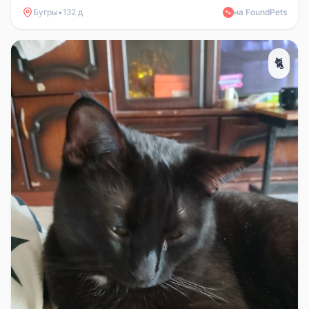
Бугры
•
132 д
на FoundPets
🐾
🐈