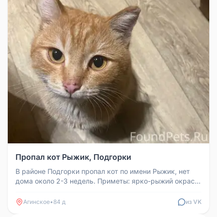
Пропал кот Рыжик, Подгорки
В районе Подгорки пропал кот по имени Рыжик, нет
дома около 2-3 недель. Приметы: ярко-рыжий окрас,
откликается на свою к...
Агинское
•
84 д
из VK