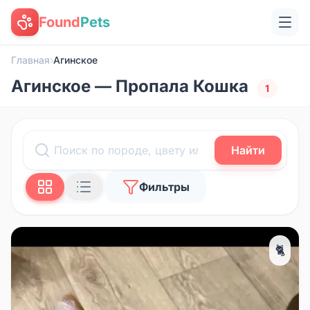
Found
Pets
Главная
›
Агинское
Агинское — Пропала Кошка
1
Найти
Фильтры
🐈