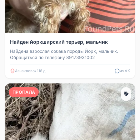
Найден йоркширский терьер, мальчик
Найдена взрослая собака породы Йорк, мальчик.
Обращаться по телефону 89173931002
Азнакаево
•
118 д
из VK
ПРОПАЛА
🐕