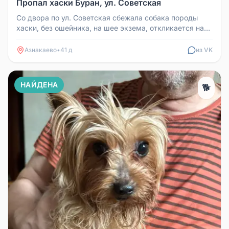
Пропал хаски Буран, ул. Советская
Со двора по ул. Советская сбежала собака породы
хаски, без ошейника, на шее экзема, откликается на
кличку Буран.
Азнакаево
•
41 д
из VK
НАЙДЕНА
🐕