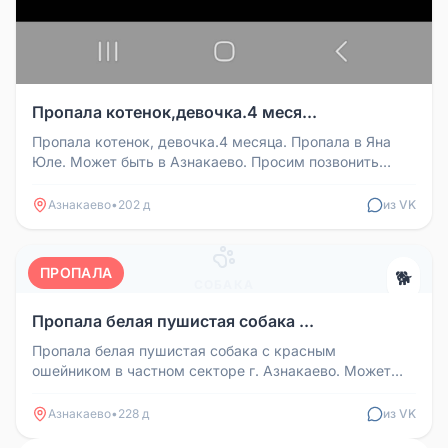
Пропала котенок,девочка.4 меся...
Пропала котенок, девочка.4 месяца. Пропала в Яна
Юле. Может быть в Азнакаево. Просим позвонить
нашедшего по номеру:89179...
Азнакаево
•
202 д
из VK
ПРОПАЛА
🐕
СОБАКА
Пропала белая пушистая собака ...
Пропала белая пушистая собака с красным
ошейником в частном секторе г. Азнакаево. Может
кто видел, отзовитесь пожалуйста...
Азнакаево
•
228 д
из VK