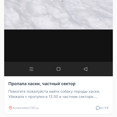
Пропала хаски, частный сектор
Помогите пожалуйста найти собаку породы хаски.
Убежала с прогулки в 13:30 в частном секторе.
Контакт: 89172489652
Азнакаево
•
162 д
из VK