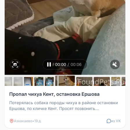
Пропал чихуа Кент, остановка Ершова
Потерялась собака породы чихуа в районе остановки
Ершова, по кличке Кент. Просят позвонить
89600712250.
Азнакаево
•
19 д
из VK