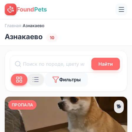
Found
Pets
Главная
›
Азнакаево
Азнакаево
10
Найти
Фильтры
ПРОПАЛА
🐕