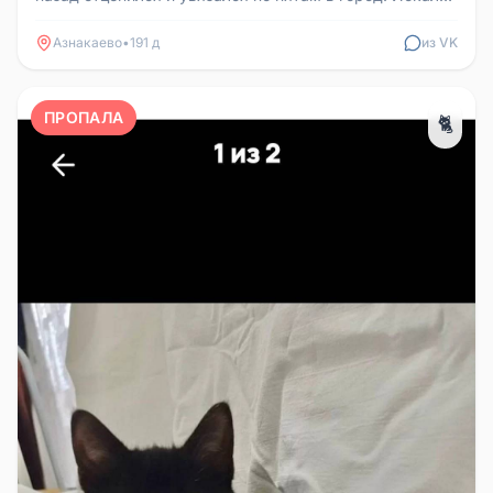
по городу, не нашли...
Азнакаево
•
191 д
из VK
ПРОПАЛА
🐈