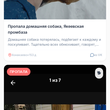
Пропала домашняя собака, Якеевская
промбаза
Домашняя собака потерялась, подбегает к каждому и
поскуливает. Тщательно всех обнюхивает, говорят,
что уже с утра бегает...
Азнакаево
•
153 д
из VK
ПРОПАЛА
🐕