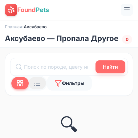
Found
Pets
Главная
›
Аксубаево
Аксубаево — Пропала Другое
0
Найти
Фильтры
🔍