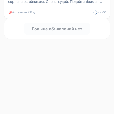
окрас, с ошейником. Очень худой. Подойти боимся
беспокойный огрызается. В...
Актаныш
•
211 д
из VK
Больше объявлений нет