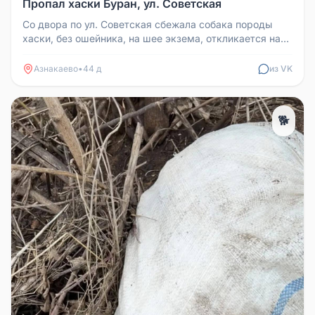
Пропал хаски Буран, ул. Советская
Со двора по ул. Советская сбежала собака породы
хаски, без ошейника, на шее экзема, откликается на
кличку Буран.
Азнакаево
•
44 д
из VK
🐕