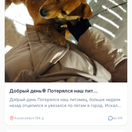
Добрый день🌞 Потерялся наш пит...
Добрый день Потерялся наш питомец, больше недели
назад отцепился и увязался по пятам в город. Искали
по городу, не нашли...
Азнакаево
•
194 д
из VK