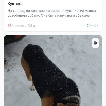
Куктэкэ
На трассе, не доезжая до деревни Куктэкэ, из мешка
освободили собаку. Она была напугана и убежала.
Азнакаево
•
123 д
из VK
🐕