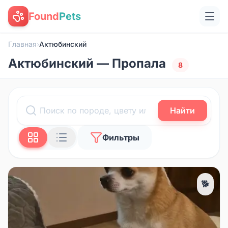
Found
Pets
Главная
›
Актюбинский
Актюбинский — Пропала
8
Найти
Фильтры
🐕