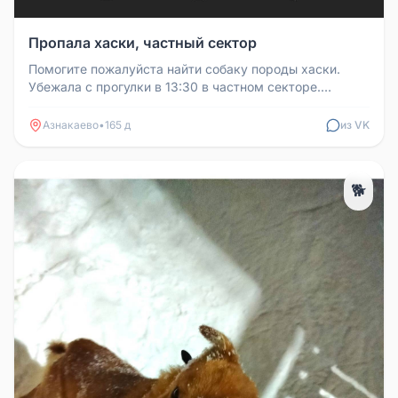
Пропала хаски, частный сектор
Помогите пожалуйста найти собаку породы хаски.
Убежала с прогулки в 13:30 в частном секторе.
Контакт: 89172489652
Азнакаево
•
165 д
из VK
🐕