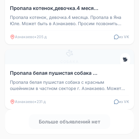
Пропала котенок,девочка.4 меся...
Пропала котенок, девочка.4 месяца. Пропала в Яна
Юле. Может быть в Азнакаево. Просим позвонить
нашедшего по номеру:89179...
Азнакаево
•
205 д
из VK
🐕
СОБАКА
Пропала белая пушистая собака ...
Пропала белая пушистая собака с красным
ошейником в частном секторе г. Азнакаево. Может
кто видел, отзовитесь пожалуйста...
Азнакаево
•
231 д
из VK
Больше объявлений нет