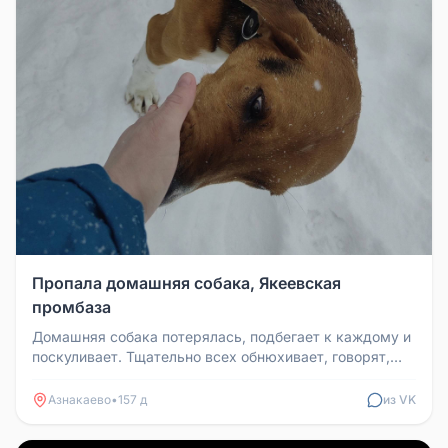
Пропала домашняя собака, Якеевская
промбаза
Домашняя собака потерялась, подбегает к каждому и
поскуливает. Тщательно всех обнюхивает, говорят,
что уже с утра бегает...
Азнакаево
•
157 д
из VK