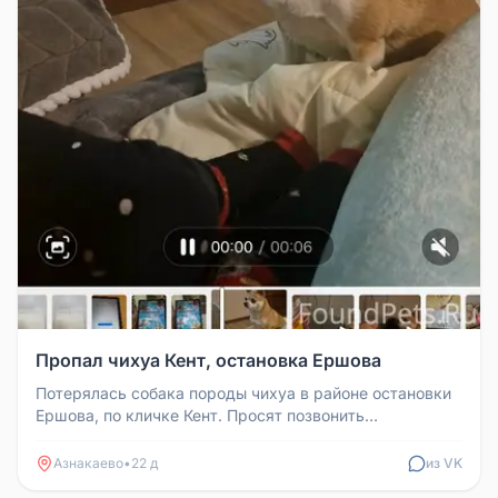
Пропал чихуа Кент, остановка Ершова
Потерялась собака породы чихуа в районе остановки
Ершова, по кличке Кент. Просят позвонить
89600712250.
Азнакаево
•
22 д
из VK