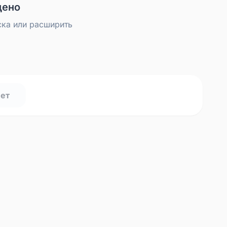
дено
ска или расширить
нет