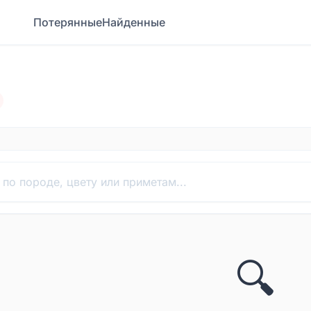
Потерянные
Найденные
🔍