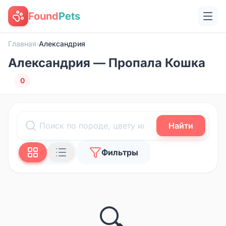
Found
Pets
Главная
›
Александрия
Александрия — Пропала Кошка
0
Найти
Фильтры
🔍