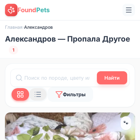
Found
Pets
Главная
›
Александров
Александров — Пропала Другое
1
Найти
Фильтры
🐾