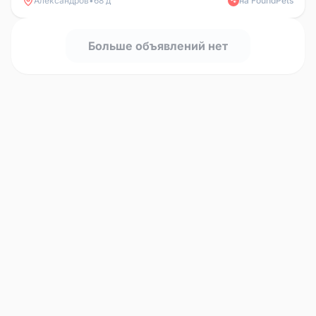
Александров
•
68 д
на FoundPets
🐾
Больше объявлений нет