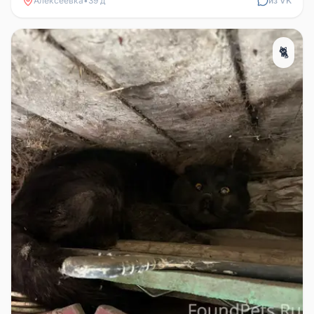
Алексеевка
•
39 д
из VK
🐈