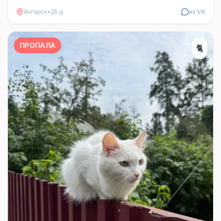
людям, когда зовёшь кушат...
Ангарск
•
25 д
из VK
ПРОПАЛА
🐈