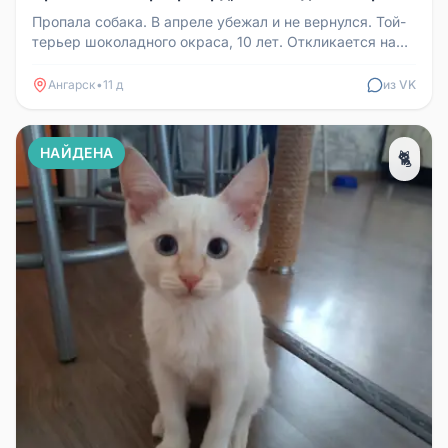
Пропала собака. В апреле убежал и не вернулся. Той-
терьер шоколадного окраса, 10 лет. Откликается на
имя Бард, Бардик.
Ангарск
•
11 д
из VK
НАЙДЕНА
🐈