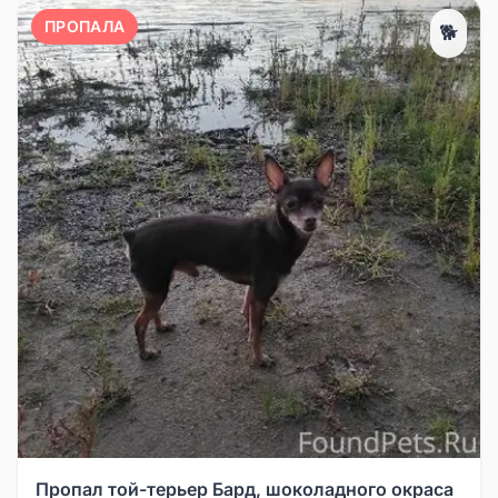
ПРОПАЛА
🐕
Пропал той-терьер Бард, шоколадного окраса