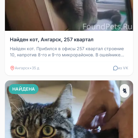
Найден кот, Ангарск, 257 квартал
Найден кот. Прибился в офисы 257 квартал строение
10, напротив 8-го и 9-го микрорайонов. В ошейнике
коричневого цвета. В...
Ангарск
•
35 д
из VK
НАЙДЕНА
🐈