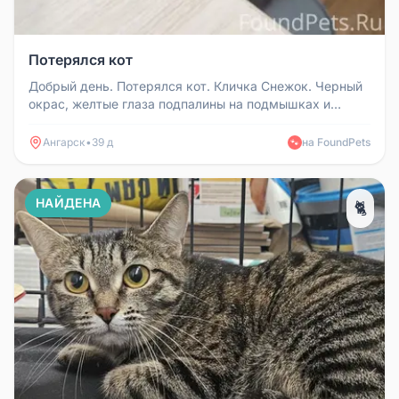
Потерялся кот
Добрый день. Потерялся кот. Кличка Снежок. Черный
окрас, желтые глаза подпалины на подмышках и
животе. Кот большой и вне...
Ангарск
•
39 д
на FoundPets
🐾
НАЙДЕНА
🐈