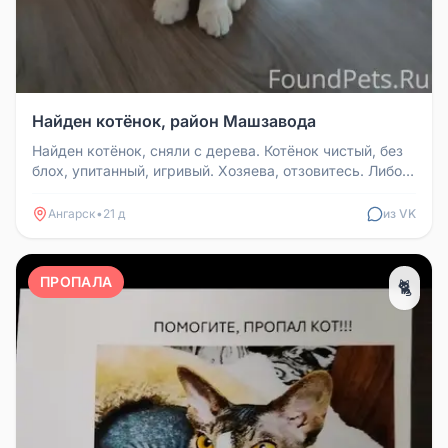
Найден котёнок, район Машзавода
Найден котёнок, сняли с дерева. Котёнок чистый, без
блох, упитанный, игривый. Хозяева, отзовитесь. Либо
отдадим в добрые...
Ангарск
•
21 д
из VK
ПРОПАЛА
🐈