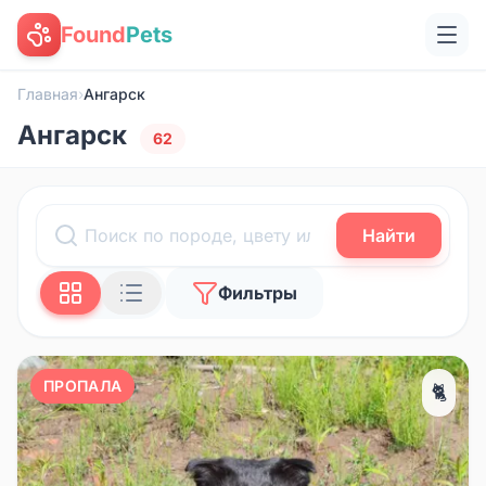
Found
Pets
Главная
›
Ангарск
Ангарск
62
Найти
Фильтры
ПРОПАЛА
🐈