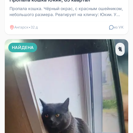
Пропала кошка. Чёрный окрас, с красным ошейником,
небольшого размера. Реагирует на кличку: Юкии. У
кошечки слабое здоров...
Ангарск
•
32 д
из VK
НАЙДЕНА
🐈