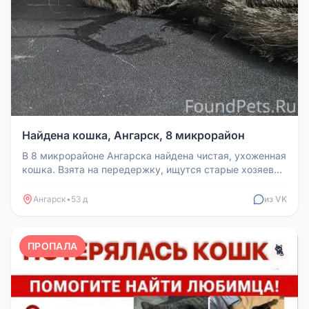
Найдена кошка, Ангарск, 8 микрорайон
В 8 микрорайоне Ангарска найдена чистая, ухоженная
кошка. Взята на передержку, ищутся старые хозяева.
Контакт: 896421350...
Ангарск
•
53 д
из VK
ПРОПАЛА
🐈