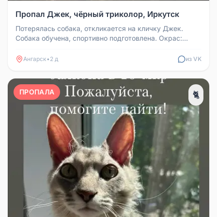
Пропал Джек, чёрный триколор, Иркутск
Потерялась собака, откликается на кличку Джек.
Собака обучена, спортивно подготовлена. Окрас:
чёрный триколор. На собаке...
Ангарск
•
2 д
из VK
ПРОПАЛА
🐈