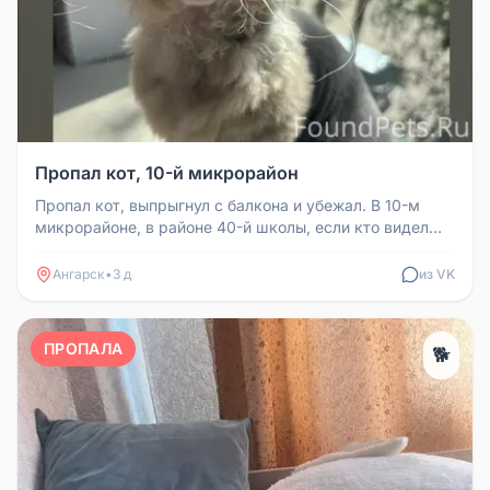
Пропал кот, 10-й микрорайон
Пропал кот, выпрыгнул с балкона и убежал. В 10-м
микрорайоне, в районе 40-й школы, если кто видел
или приютил, напишите....
Ангарск
•
3 д
из VK
ПРОПАЛА
🐕