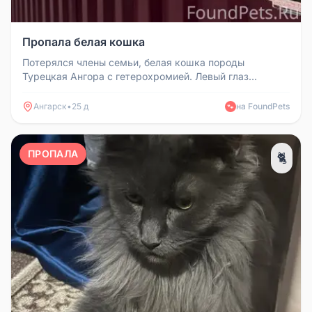
Пропала белая кошка
Потерялся члены семьи, белая кошка породы
Турецкая Ангора с гетерохромией. Левый глаз
голубой, правый жёлтый. Очень люби...
Ангарск
•
25 д
на FoundPets
🐾
ПРОПАЛА
🐈