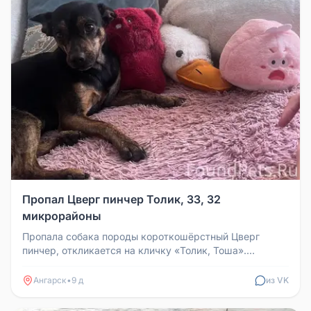
Пропал Цверг пинчер Толик, 33, 32
микрорайоны
Пропала собака породы короткошёрстный Цверг
пинчер, откликается на кличку «Толик, Тоша».
Вероятно, в синем ошейнике. Куп...
Ангарск
•
9 д
из VK