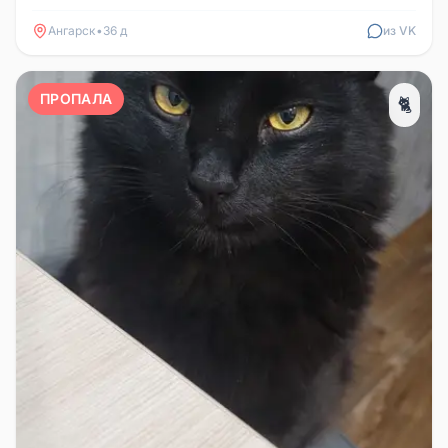
находится возле реки Анга...
Ангарск
•
36 д
из VK
ПРОПАЛА
🐈