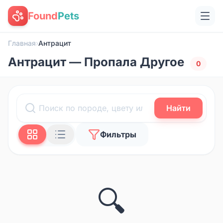
Found
Pets
Главная
›
Антрацит
Антрацит — Пропала Другое
0
Найти
Фильтры
🔍