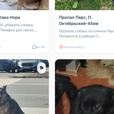
бака Нора
Пропал Перс, П.
Октябрьский-45км
:00 убежала собака.
 Телефон для связи:
Пропала собака по кличке Пер
.
Потерялся в районе П.
Октябрьский-45км. Звоните в
время. Тел. 89522935050.
д
из VK
Апатиты
•
92 д
🐕