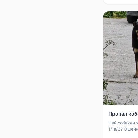
Пропал кобе
Чей собакен 
1/1а/3? Ошейн
Может потеря