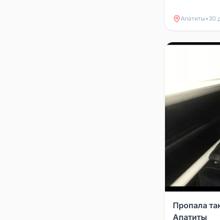
Апатиты
•
30 
Пропала та
Апатиты