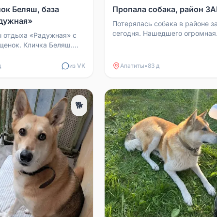
ок Беляш, база
Пропала собака, район З
дужная»
Потерялась собака в районе з
сегодня. Нашедшего огромная
ы отдыха «Радужная» с
просьба позвонить 895089665
щенок. Кличка Беляш.
, сообщите по телефону
.
д
из VK
Апатиты
•
83 д
🐕