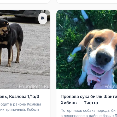
🐕
ль, Козлова 1/1а/3
Пропала сука бигль Шанти
Хибины — Тиетта
ходит в районе Козлова
ик тряпочный. Кобель.
Потерялась собака породы биг
лся или самовыгул?
в лесополосе в районе базы «