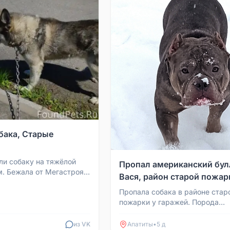
бака, Старые
ли собаку на тяжёлой
Пропал американский бул
м. Бежала от Мегастроя в
Вася, район старой пожар
ёртой школы. Цепь и
Пропала собака в районе стар
а объ...
пожарки у гаражей. Порода
американский булли, отзывает
кличку Вася, пугливая, но без..
из VK
Апатиты
•
5 д