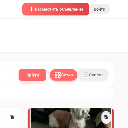
Разместить объявление
Войти
Найти
Сетка
Список
🐕
🐕