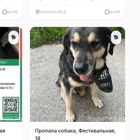
тта).
ошейник с кулоном, в котором номер
телефона. Просьба нашедше...
из VK
Апатиты
•
45 д
из VK
🐕
🐕
ая
Пропала собака, Фестивальная,
18