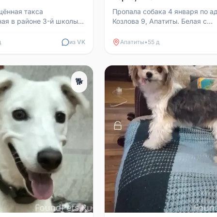
щённая такса
Пропала собака 4 января по а
ая в районе 3-й школы
Козлова 9, Апатиты. Белая с
ты.
пятнышками китайская хохлат
лет, рост ниже колена, но...
д
из VK
Апатиты
•
55 д
🐕