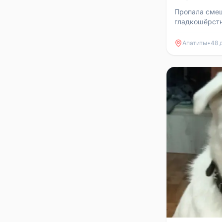
Пропала сме
гладкошёрстн
города Апати
Апатиты
•
48 