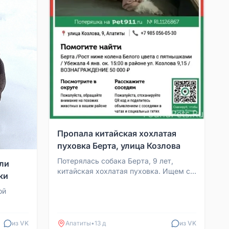
Пропала китайская хохлатая
пуховка Берта, улица Козлова
Потерялась собака Берта, 9 лет,
ли
китайская хохлатая пуховка. Ищем с
ки
4 января 2026 года. Бежала по улице
ой
Козлова. След по ...
ся на
.
из VK
Апатиты
•
13 д
из VK