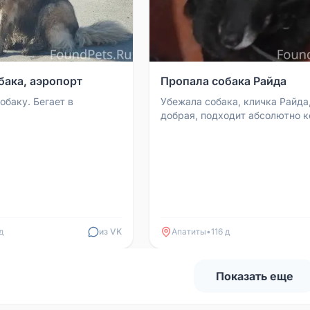
бака, аэропорт
Пропала собака Райда
обаку. Бегает в
Убежала собака, кличка Райда
добрая, подходит абсолютно к
Если увидите, дайте знать или
придержите. Связаться со...
д
из VK
Апатиты
•
116 д
Показать еще