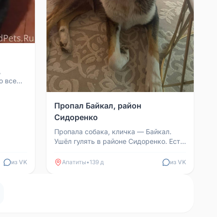
,
о всем.
Пропал Байкал, район
Сидоренко
Пропала собака, кличка — Байкал.
Ушёл гулять в районе Сидоренко. Есть
ошейник, на котором написан город и
его имя. Если ...
из VK
Апатиты
•
139 д
из VK