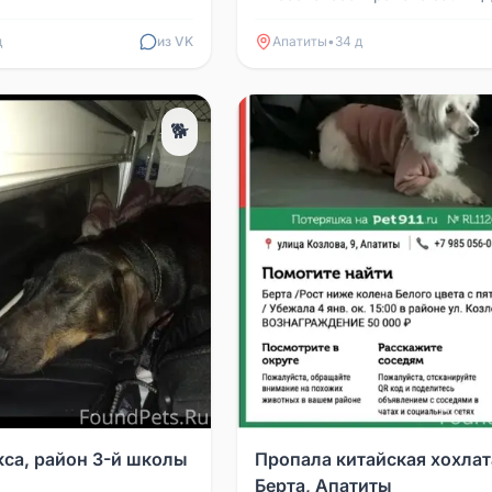
учёных Тиетта» (Хибины — Тие
Собака в плетёном...
д
из VK
Апатиты
•
34 д
🐕
кса, район 3-й школы
Пропала китайская хохлат
Берта, Апатиты