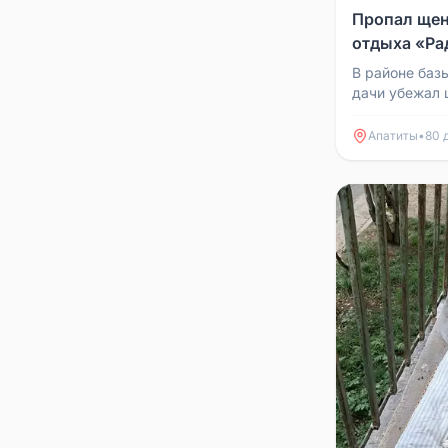
Пропал щен
отдыха «Ра
В районе баз
дачи убежал 
Если увидите
89021390523
Апатиты
•
80 