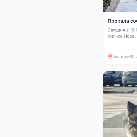
Пропала со
Сегодня в 16
Кличка Нора.
89021339661
Апатиты
•
90 