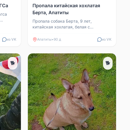
АГСа
Пропала китайская хохлатая
Берта, Апатиты
агса
Пропала собака Берта, 9 лет,
02
китайская хохлатая, белая с
пятнышками, рост ниже колена.
Особые приметы: в свитере и ботин...
из VK
Апатиты
•
90 д
из VK
🐕
🐕