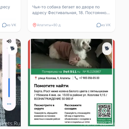
дресу
Чья-то собака бегает во дворе по
адресу Фестивальная, 18. Постоянно
ая, 9
заходит в один и тот же подъезд,
будто ищет хозяина....
из VK
Апатиты
•
80 д
из VK
🐕
🐕