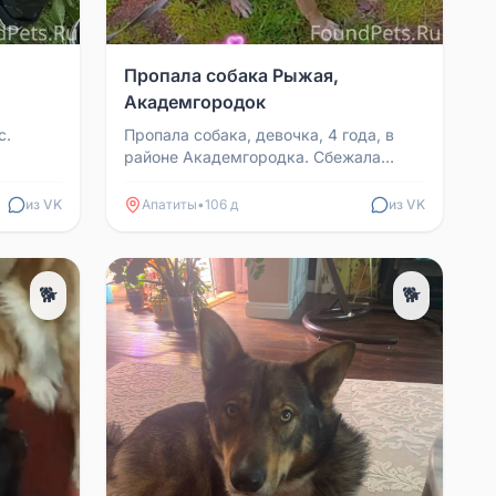
Пропала собака Рыжая,
Академгородок
с.
Пропала собака, девочка, 4 года, в
районе Академгородка. Сбежала
 любое
вместе с поводком от рулетки,
последняя осталась в рука...
из VK
Апатиты
•
106 д
из VK
🐕
🐕