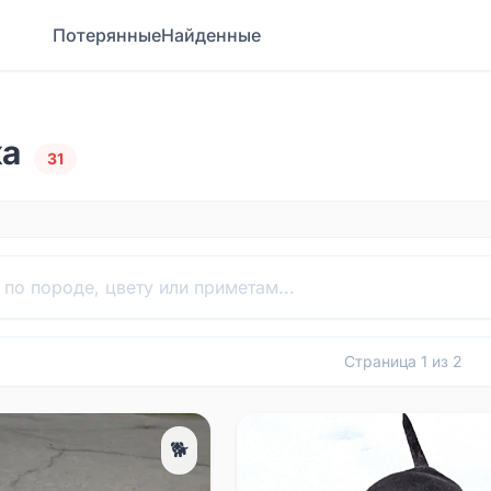
Потерянные
Найденные
ка
31
Страница
1
из
2
🐕