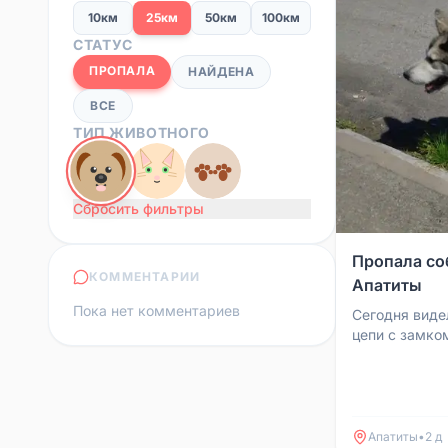
10км
25км
50км
100км
СТАТУС
ПРОПАЛА
НАЙДЕНА
ВСЕ
ТИП ЖИВОТНОГО
Сбросить фильтры
Пропала со
КОММЕНТАРИИ
Апатиты
Пока нет комментариев
Сегодня виде
цепи с замко
сторону четв
замок у автор
Апатиты
•
2 д