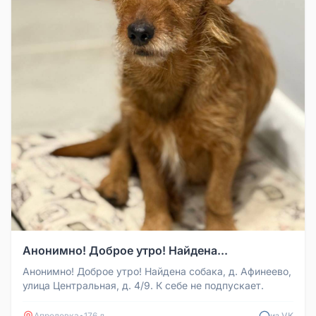
Анонимно! Доброе утро! Найдена...
Анонимно! Доброе утро! Найдена собака, д. Афинеево,
улица Центральная, д. 4/9. К себе не подпускает.
Апрелевка
•
176 д
из VK