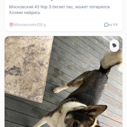
Московский 43 Кор 3 бегает пес, может потерялся.
Хозяин найдись
Московский
•
230 д
из VK
🐕