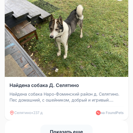
Найдена собака Д. Селятино
Найдена собака Наро-Фоминский район д. Селятино.
Пес домашний, с ошейником, добрый и игривый.
Помогите найти хозяев
Селятино
•
237 д
на FoundPets
🐾
Показать еще