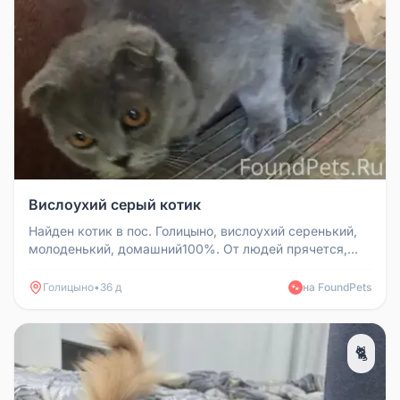
Вислоухий серый котик
Найден котик в пос. Голицыно, вислоухий серенький,
молоденький, домашний100%. От людей прячется,
есть отказывается. Хозя...
Голицыно
•
36 д
на FoundPets
🐾
🐈