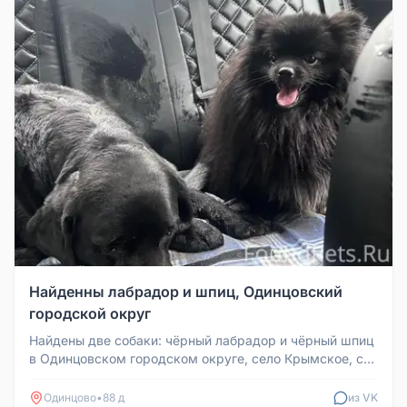
Найденны лабрадор и шпиц, Одинцовский
городской округ
Найдены две собаки: чёрный лабрадор и чёрный шпиц
в Одинцовском городском округе, село Крымское, ст.
Хвойная.
Одинцово
•
88 д
из VK