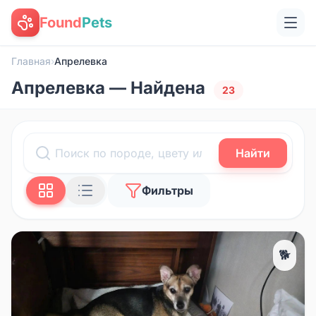
Found
Pets
Главная
›
Апрелевка
Апрелевка — Найдена
23
Найти
Фильтры
🐕