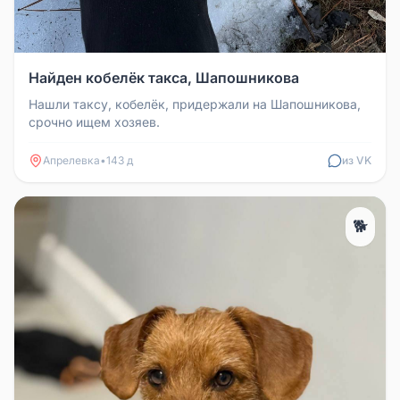
Найден кобелёк такса, Шапошникова
Нашли таксу, кобелёк, придержали на Шапошникова,
срочно ищем хозяев.
Апрелевка
•
143 д
из VK
🐕