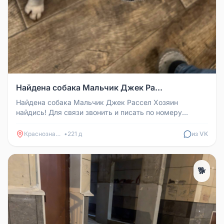
Найдена собака Мальчик Джек Ра...
Найдена собака Мальчик Джек Рассел Хозяин
найдись! Для связи звонить и писать по номеру
телефона 89853900270
Краснознаменск
•
221 д
из VK
🐕