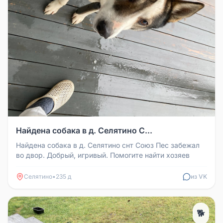
Найдена собака в д. Селятино С...
Найдена собака в д. Селятино снт Союз Пес забежал
во двор. Добрый, игривый. Помогите найти хозяев
Селятино
•
235 д
из VK
🐕