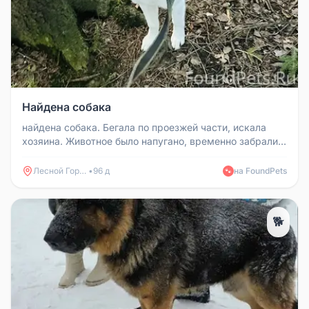
Найдена собака
найдена собака. Бегала по проезжей части, искала
хозяина. Животное было напугано, временно забрали.
Глаза разного цвета...
Лесной Городок
•
96 д
на FoundPets
🐾
🐕