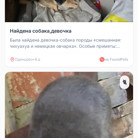
Найдена собака,девочка
Была найдена девочка-собака породы «смешанная:
чихуахуа и немецкая овчарка». Особые приметы:
хвостик сломанный, на право...
Одинцово
•
8 д
на FoundPets
🐾
🐈