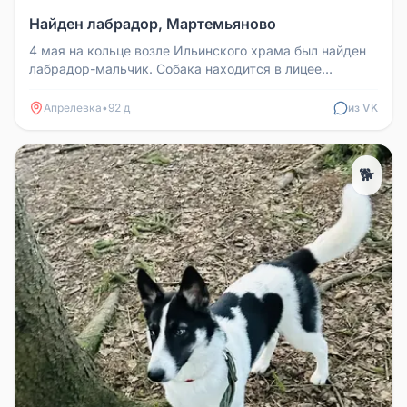
Найден лабрадор, Мартемьяново
4 мая на кольце возле Ильинского храма был найден
лабрадор-мальчик. Собака находится в лицее
'Ласточкино гнездо' в Марте...
Апрелевка
•
92 д
из VK
🐕