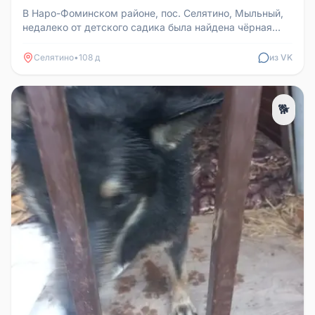
В Наро-Фоминском районе, пос. Селятино, Мыльный,
недалеко от детского садика была найдена чёрная
кошка. Очень ласковая, ...
Селятино
•
108 д
из VK
🐕