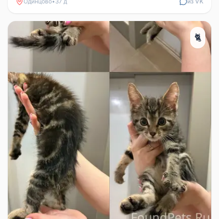
Одинцово
•
37 д
из VK
🐈