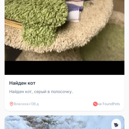
Найден кот
Найден кот, серый в полосочку.
Власиха
•
136 д
на FoundPets
🐾
🐕