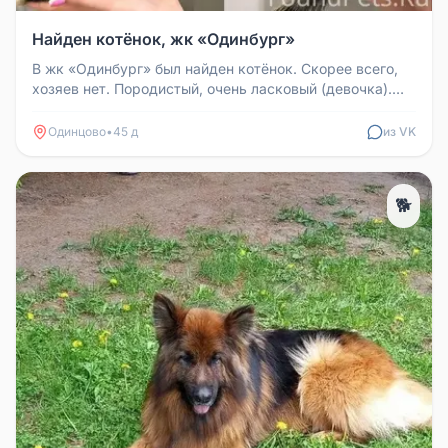
Найден котёнок, жк «Одинбург»
В жк «Одинбург» был найден котёнок. Скорее всего,
хозяев нет. Породистый, очень ласковый (девочка).
Временно находится у...
Одинцово
•
45 д
из VK
🐕