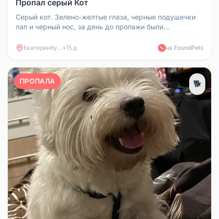
Пропал серый Кот
Серый кот. Зелено-желтые глаза, черные подушечки
лап и черный нос, за день до пропажи были
подстрижены когти. Очень пугл...
Екатеринбург
•
15 д
на FoundPets
🐾
ПРОПАЛА
🐕