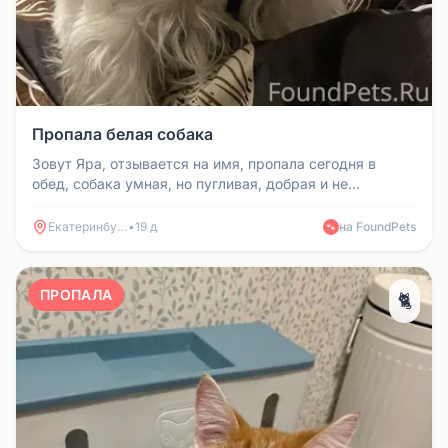
Пропала белая собака
Зовут Яра, отзывается на имя, пропала сегодня в
обед, собака умная, но пугливая, добрая и не
агрессивная
Екатеринбург
•
19 д
на FoundPets
🐾
ПРОПАЛА
🐈