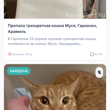
Пропала трехцветная кошка Муся, Гарнизон,
Арамиль
В Гарнизоне 29 апреля пропала трехцветная кошка,
откликается на кличку Муся. Нашедшему
гарантируется вознаграждение. Тел...
Арамиль
•
92 д
из VK
НАЙДЕНА
🐈