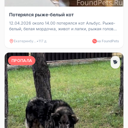
Потерялся рыже-белый кот
12.04.2026 около 14.00 потерялся кот Альбус. Рыже-
белый, белая мордочка, живот и лапки, рыжая голова
и спина, на передни...
Екатеринбург
•
117 д
на FoundPets
🐾
ПРОПАЛА
🐕