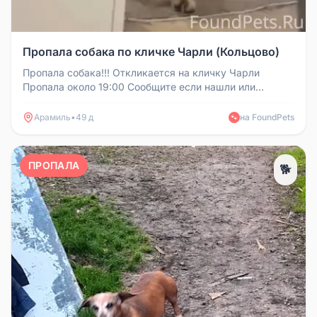
Пропала собака по кличке Чарли (Кольцово)
Пропала собака!!! Откликается на кличку Чарли
Пропала около 19:00 Сообщите если нашли или
видели!!! Звоните по номеру...
Арамиль
•
49 д
на FoundPets
🐾
ПРОПАЛА
🐕