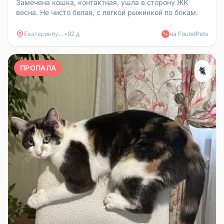
Замечена кошка, контактная, ушла в сторону ЖК
весна. Не чисто белая, с легкой рыжинкой по бокам.
Екатеринбург
•
82 д
на FoundPets
🐾
ПРОПАЛА
🐈