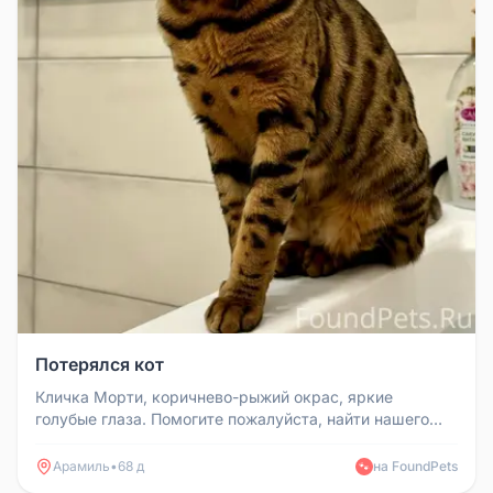
Потерялся кот
Кличка Морти, коричнево-рыжий окрас, яркие
голубые глаза. Помогите пожалуйста, найти нашего
котика, мы его очень сильно ...
Арамиль
•
68 д
на FoundPets
🐾