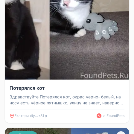
Потерялся кот
Здравствуйте Потерялся кот, окрас черно- белый, на
носу есть чёрное пятнышко, улицу не знает, наверно
будет пугливый. ...
Екатеринбург
•
81 д
на FoundPets
🐾