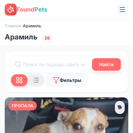
Found
Pets
Главная
›
Арамиль
Арамиль
26
Найти
Фильтры
ПРОПАЛА
🐕