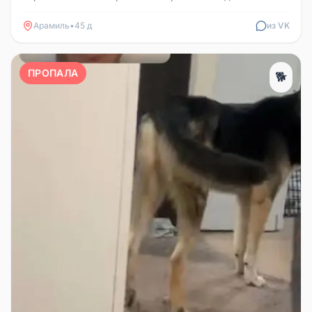
ласковый, ручной, ищет хозяин...
Арамиль
•
45 д
из VK
ПРОПАЛА
🐕