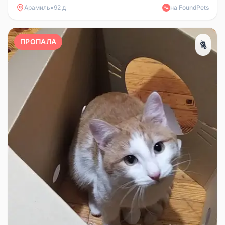
Арамиль
•
92 д
на FoundPets
🐾
ПРОПАЛА
🐈