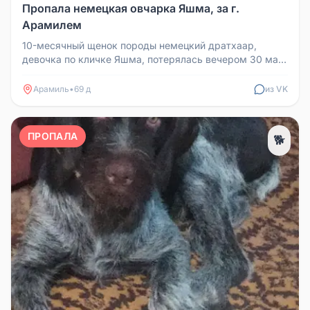
Пропала немецкая овчарка Яшма, за г.
Арамилем
10-месячный щенок породы немецкий дратхаар,
девочка по кличке Яшма, потерялась вечером 30 мая
за г. Арамилем, в районе п...
Арамиль
•
69 д
из VK
ПРОПАЛА
🐕