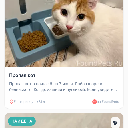
Пропал кот
Пропал кот в ночь с 6 на 7 июля. Район щорса/
белинского. Кот домашний и пугливый. Если увидите
пожалуйста позвоните +790...
Екатеринбург
•
31 д
на FoundPets
🐾
НАЙДЕНА
🐕