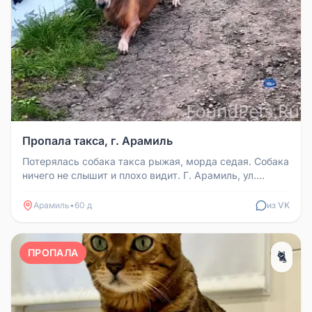
Пропала такса, г. Арамиль
Потерялась собака такса рыжая, морда седая. Собака
ничего не слышит и плохо видит. Г. Арамиль, ул.
Бахчиванджи, Новая. К...
Арамиль
•
60 д
из VK
ПРОПАЛА
🐈