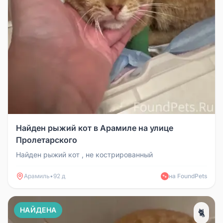
Найден рыжий кот в Арамиле на улице
Пролетарского
Найден рыжий кот , не кострированный
Арамиль
•
92 д
на FoundPets
🐾
НАЙДЕНА
🐈