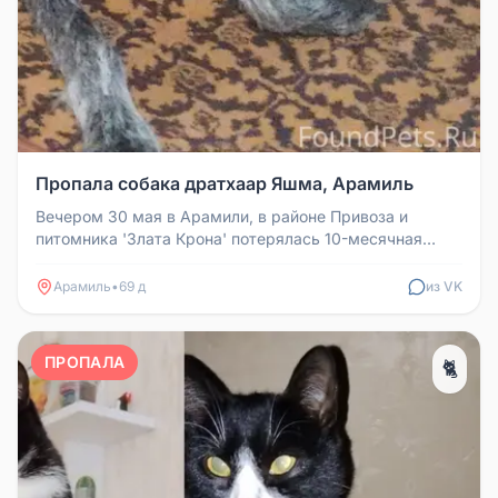
Пропала собака дратхаар Яшма, Арамиль
Вечером 30 мая в Арамили, в районе Привоза и
питомника 'Злата Крона' потерялась 10-месячная
собака дратхаар по кличке Яш...
Арамиль
•
69 д
из VK
ПРОПАЛА
🐈