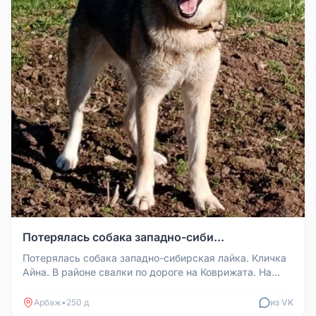
Потерялась собака западно-сиби...
Потерялась собака западно-сибирская лайка. Кличка
Айна. В районе свалки по дороге на Коврижата. На
ошейнике номер телефо...
Арбаж
•
250 д
из VK