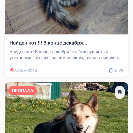
Найден кот !!! В конце декабря...
Найден кот! В конце декабря это был пушистый
упитанный " жених" нашим кошкам, вчера появился
снова- худой, голодный, лох...
Арбаж
•
201 д
из VK
ПРОПАЛА
🐕