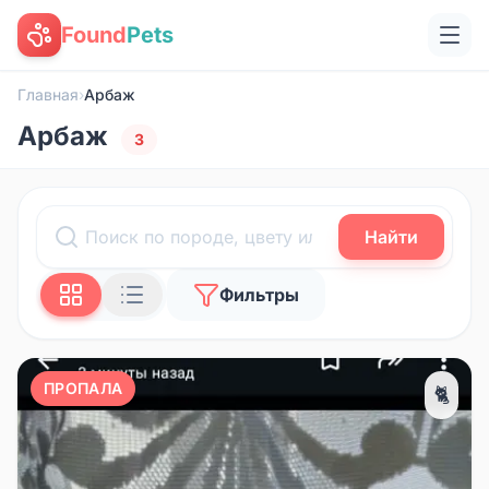
Found
Pets
Главная
›
Арбаж
Арбаж
3
Найти
Фильтры
ПРОПАЛА
🐈