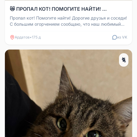
😿 ПРОПАЛ КОТ! ПОМОГИТЕ НАЙТИ! ...
Пропал кот! Помогите найти! Дорогие друзья и соседи!
С большим огорчением сообщаю, что наш любимый
кот по кличке Тимур п...
Ардатов
•
175 д
из VK
🐈