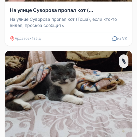
На улице Суворова пропал кот (...
На улице Суворова пропал кот (Тоша), если кто-то
видел, просьба сообщить
Ардатов
•
185 д
из VK
🐈