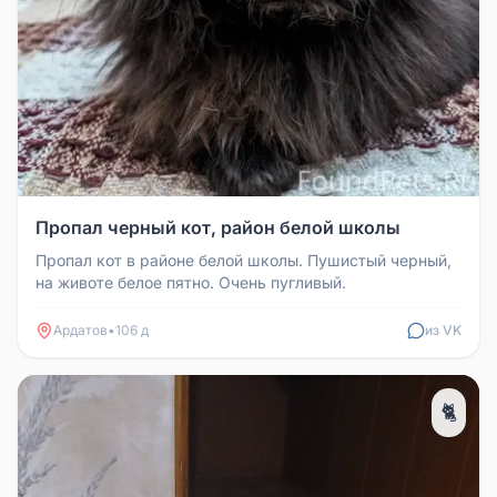
Пропал черный кот, район белой школы
Пропал кот в районе белой школы. Пушистый черный,
на животе белое пятно. Очень пугливый.
Ардатов
•
106 д
из VK
🐈