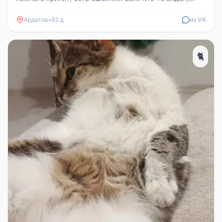
пожалуйста, сообщите...
Ардатов
•
82 д
из VK
🐈