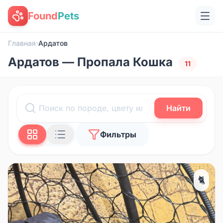
Found
Pets
Главная
›
Ардатов
Ардатов — Пропала Кошка
11
Найти
Фильтры
🐈