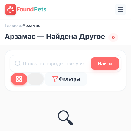
Found
Pets
Главная
›
Арзамас
Арзамас — Найдена Другое
0
Найти
Фильтры
🔍