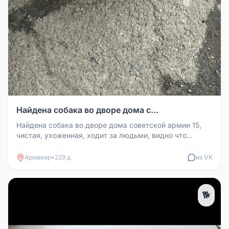
Найдена собака во дворе дома с...
Найдена собака во дворе дома советской армии 15,
чистая, ухоженная, ходит за людьми, видно что
домашняя. Может кто потер...
Армавир
•
229 д
из VK
🐕