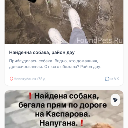
Найденна собака, район дэу
Приблудилась собака. Видно, что домашняя,
дрессированная. От кого сбежала? Район дэу.
Новокубанск
•
78 д
из VK
🐕