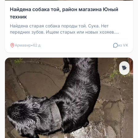
Найдена собака той, район магазина Юный
техник
Найдена старая собака породы той. Сука. Нет
передних зубов. Ищем старых или новых хозяев.
Телефон для связи: 89183466649...
Армавир
•
62 д
из VK
🐕