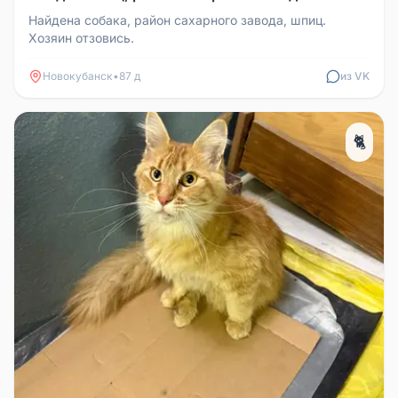
Найдена собака, район сахарного завода, шпиц.
Хозяин отзовись.
Новокубанск
•
87 д
из VK
🐈