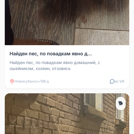
Найден пес, по повадкам явно д...
Найден пес, по повадкам явно домашний, с
ошейником, хозяин, отзовись
Новокубанск
•
196 д
из VK
🐕