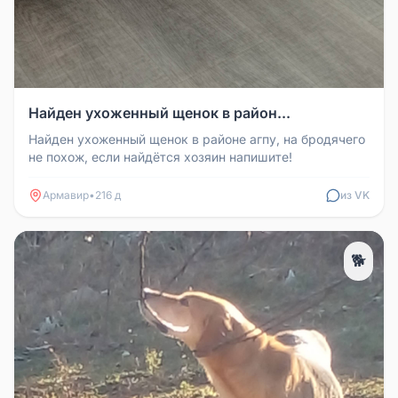
Найден ухоженный щенок в район...
Найден ухоженный щенок в районе агпу, на бродячего
не похож, если найдётся хозяин напишите!
Армавир
•
216 д
из VK
🐕