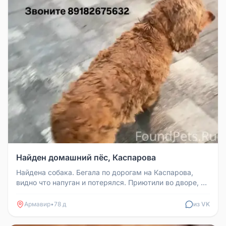
Найден домашний пёс, Каспарова
Найдена собака. Бегала по дорогам на Каспарова,
видно что напуган и потерялся. Приютили во дворе, но
долго держать не см...
Армавир
•
78 д
из VK