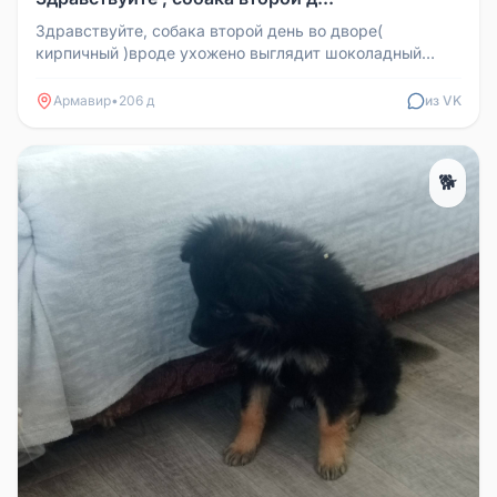
Здравствуйте, собака второй день во дворе(
кирпичный )вроде ухожено выглядит шоколадный
такой может кто потерял
Армавир
•
206 д
из VK
🐕