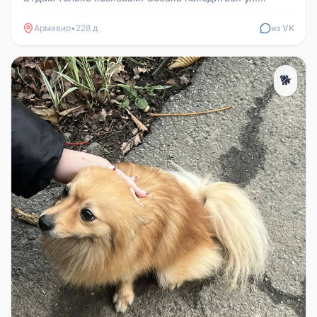
Октябырьская 158
Армавир
•
228 д
из VK
🐕