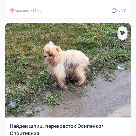
осмысленный взгляд, послушный...
Армавир
•
149 д
из VK
🐕
Найден шпиц, перекресток Осипенко/
Спортивная