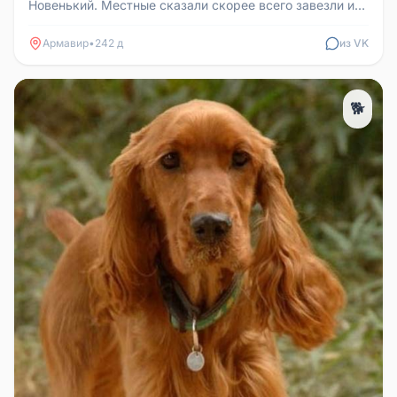
Новенький. Местные сказали скорее всего завезли и
бросили. Может потеряли или...
Армавир
•
242 д
из VK
🐕