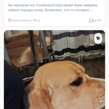
На перекрестке Осипенко/Спортивная была найдена
собака породы шпиц. Возможно, кто-то потерял.
Собаку временно приютили. ...
Новокубанск
•
160 д
из VK
🐕