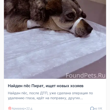
Найден пёс Пират, ищет новых хозяев
Найден пёс, после ДТП, уже сделана операция по
удалению глаза, идёт на поправку, других
повреждений нет. Стационар очень...
Армавир
•
22 д
из VK