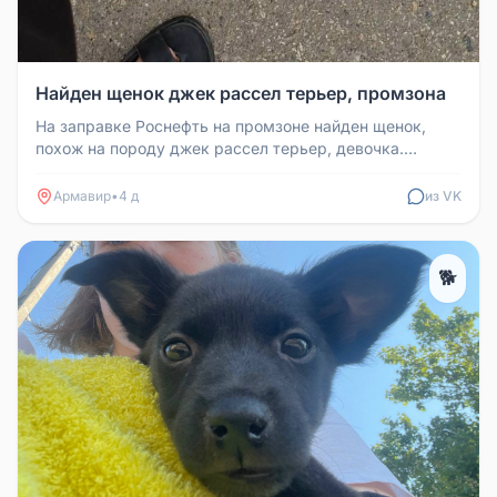
Найден щенок джек рассел терьер, промзона
На заправке Роснефть на промзоне найден щенок,
похож на породу джек рассел терьер, девочка.
Обработана от паразитов, взя...
Армавир
•
4 д
из VK
🐕