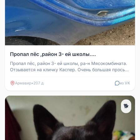
Пропал пёс ,район 3- ей школы....
Пропал пёс, район 3- ей школы, ра-н Мясокомбината.
Отзывается на кличку Каспер. Очень большая просьба
кто что-либо знает...
Армавир
•
207 д
из VK
🐕