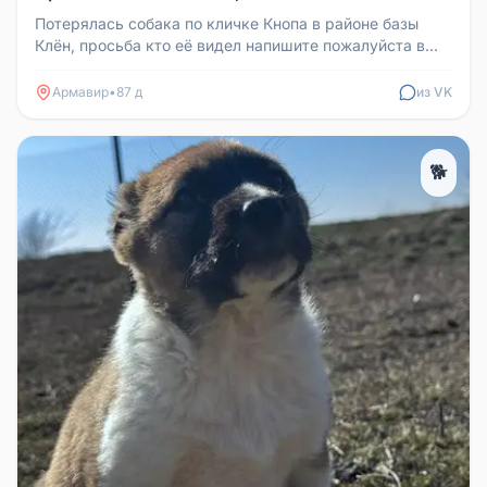
Потерялась собака по кличке Кнопа в районе базы
Клён, просьба кто её видел напишите пожалуйста в
личку.
Армавир
•
87 д
из VK
🐕