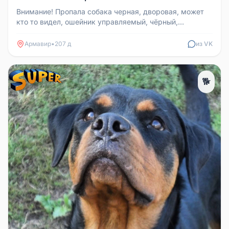
Внимание! Пропала собака черная, дворовая, может
кто то видел, ошейник управляемый, чёрный,
сообщите пожалуйста, буду бл...
Армавир
•
207 д
из VK
🐕