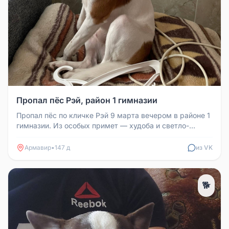
Пропал пёс Рэй, район 1 гимназии
Пропал пёс по кличке Рэй 9 марта вечером в районе 1
гимназии. Из особых примет — худоба и светло-
зелёный ошейник. Может ...
Армавир
•
147 д
из VK
🐕