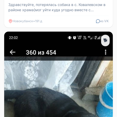
Здравствуйте, потерялась собака в с. Ковалевском в
районе храма(мог уйти куда угодно вместе с
уличными собаками), рыжий ...
Новокубанск
•
191 д
из VK
🐕