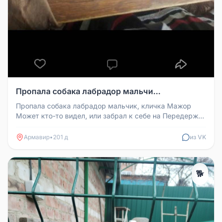
Пропала собака лабрадор мальчи...
Пропала собака лабрадор мальчик, кличка Мажор
Может кто-то видел, или забрал к себе на Передержку
Адрес. Г. Армавир Шаум...
Армавир
•
201 д
из VK
🐕