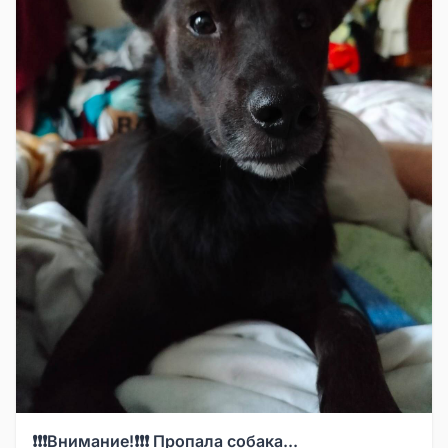
❗❗❗Внимание!❗❗❗ Пропала собака...