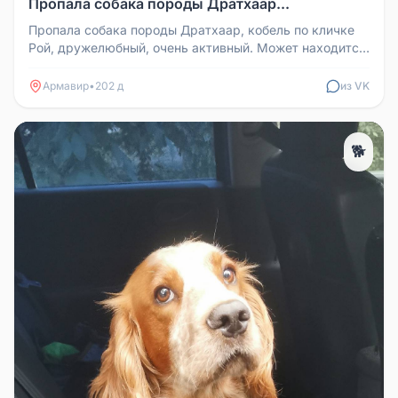
Пропала собака породы Дратхаар...
Пропала собака породы Дратхаар, кобель по кличке
Рой, дружелюбный, очень активный. Может находится
в центральной части г...
Армавир
•
202 д
из VK
🐕