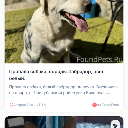
Пропала собака, породы Лабрадор, цвет
белый.
Пропала собака, белый лабрадор, девочка. Выскочила
со двора, п. Прикубанский район улиц Вишнёвая,
Спортивная, Полевая, ...
Старая Станица
•
111 д
на FoundPets
🐾
🐕