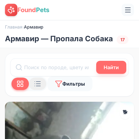
Found
Pets
Главная
›
Армавир
Армавир — Пропала Собака
17
Найти
Фильтры
🐕