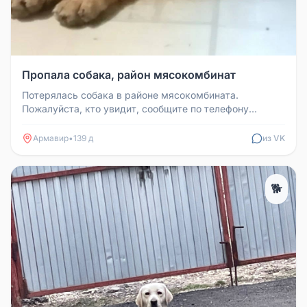
Пропала собака, район мясокомбинат
Потерялась собака в районе мясокомбината.
Пожалуйста, кто увидит, сообщите по телефону
89184190869. Собака дорога семье,...
Армавир
•
139 д
из VK
🐕