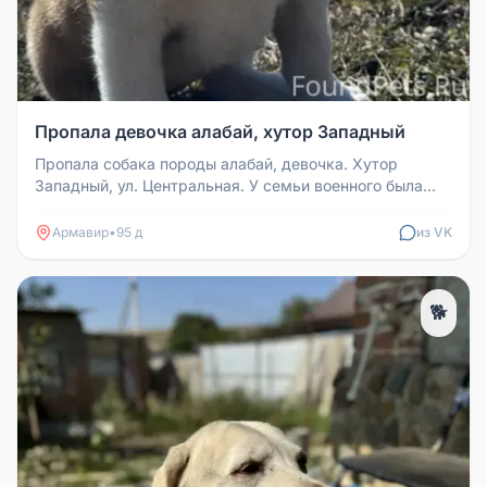
Пропала девочка алабай, хутор Западный
Пропала собака породы алабай, девочка. Хутор
Западный, ул. Центральная. У семьи военного была
украдена щенок алабая. Нео...
Армавир
•
95 д
из VK
🐕