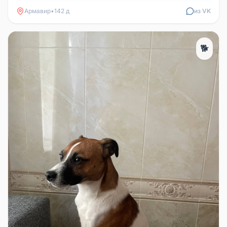
Армавир
•
142 д
из VK
🐕