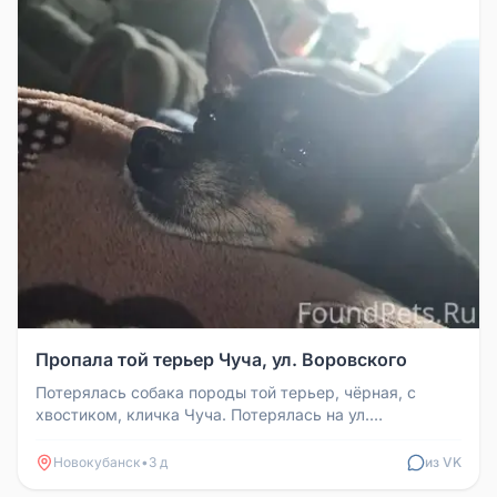
Пропала той терьер Чуча, ул. Воровского
Потерялась собака породы той терьер, чёрная, с
хвостиком, кличка Чуча. Потерялась на ул.
Воровского. Если кто-то увидит,...
Новокубанск
•
3 д
из VK