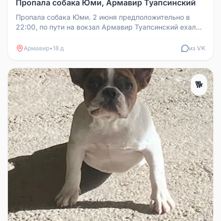
Пропала собака Юми, Армавир Туапсинский
Пропала собака Юми. 2 июня предположительно в
22:00, по пути на вокзал Армавир Туапсинский ехали
с мясокомбината, может ...
Армавир
•
18 д
из VK
🐕