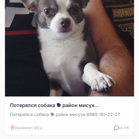
Потерялся собака 🐕 район мисух...
Потерялся собака 🐕 район мисухи 8989 161-22-27
Армавир
•
189 д
из VK