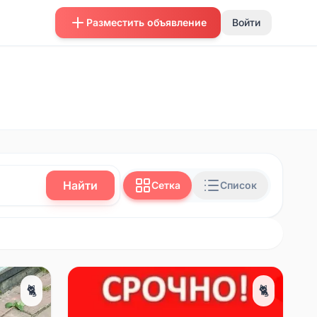
Разместить объявление
Войти
Найти
Сетка
Список
🐈
🐈