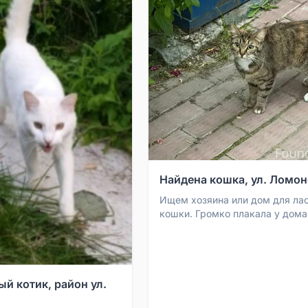
Найдена кошка, ул. Ломо
Ищем хозяина или дом для ла
кошки. Громко плакала у дома 
Ломоносова, д. 16 корп. 1.
Предположительно спрыгнула..
й котик, район ул.