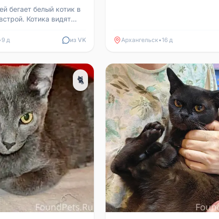
ей бегает белый котик в
встрой. Котика видят
ди жильцов домов нет
 Сев...
•
9 д
из VK
Архангельск
•
16 д
🐈