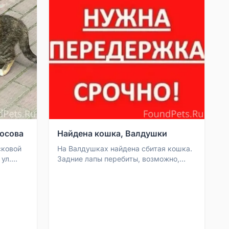
носова
Найдена кошка, Валдушки
сковой
На Валдушках найдена сбитая кошка.
ул.
Задние лапы перебиты, возможно,
сбила машина. Нашедшие готовы
.
отвезти в клинику 'Пант...