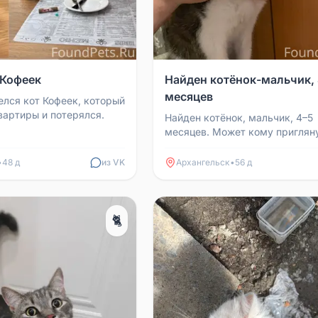
 Кофеек
Найден котёнок-мальчик,
месяцев
лся кот Кофеек, который
вартиры и потерялся.
Найден котёнок, мальчик, 4–5
месяцев. Может кому приглян
возьмите малыша.
•
48 д
из VK
Архангельск
•
56 д
🐈