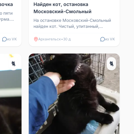
вочка
Найден кот, остановка
Московский-Смольный
о пяти
урма.
На остановке Московский-Смольный
рочно
найден кот. Чистый, упитанный,
ласковый, точно домашний. Чёрный,
на груди и животе есть...
из VK
Архангельск
•
30 д
из VK
🐈
🐈