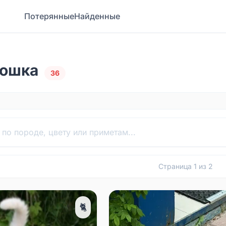
Потерянные
Найденные
Кошка
36
Страница
1
из
2
🐈