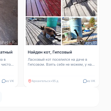
катный
Найден кот, Гипсовый
ма в
Ласковый кот поселился на даче в
 чистое
Гипсовом. Взять себе не можем, у нас
лефон 8
две собаки.
из VK
Архангельск
•
95 д
из VK