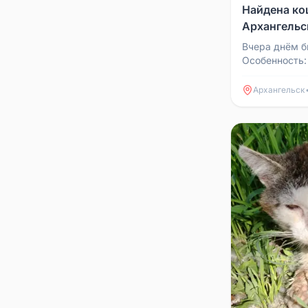
Найдена ко
Архангельс
Вчера днём б
Особенность:
возможно, по
Кошка в дико.
Архангельск