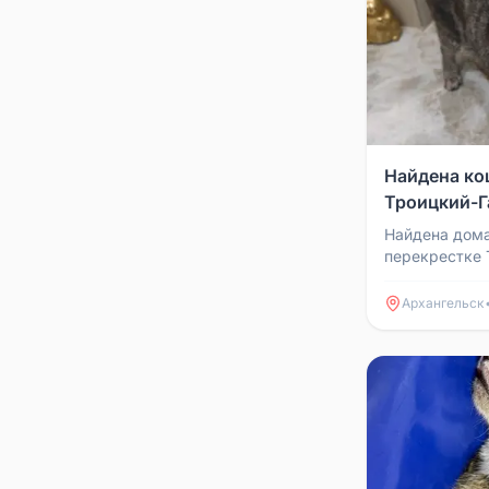
Найдена ко
Троицкий-Г
Найдена дом
перекрестке 
Выбегала со 
17 и Троицкий
Архангельск