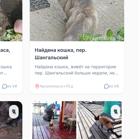
аса,
Найдена кошка, пер.
Шангальский
кошка
Найдена кошка, живёт на территории
нт
пер. Шангальский больше недели, не
абрать
уходит, ручная, умная. Хозяева,
заберите кису домо...
из VK
Архангельск
•
76 д
из VK
🐈
🐈