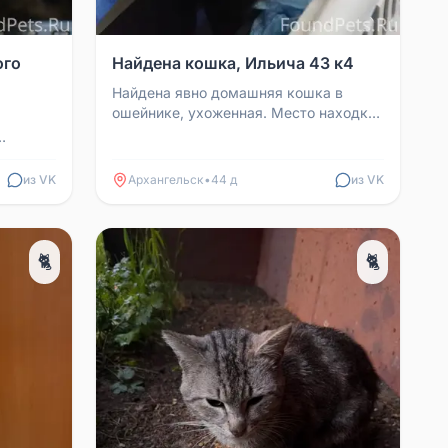
ого
Найдена кошка, Ильича 43 к4
Найдена явно домашняя кошка в
ошейнике, ухоженная. Место находки:
Ильича 43 к4.
адить,
из VK
Архангельск
•
44 д
из VK
🐈
🐈