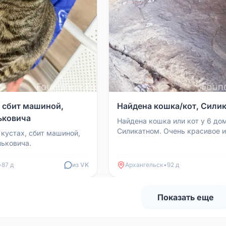
, сбит машиной,
Найдена кошка/кот, Сили
ьковича
Найдена кошка или кот у 6 до
Силикатном. Очень красивое и
 кустах, сбит машиной,
животное. Контакт: Марина, те
ньковича.
909 551 10 66.
•
87 д
из VK
Архангельск
•
92 д
Показать еще