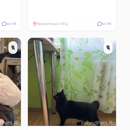
из VK
Архангельск
•
19 д
из VK
🐈
🐈