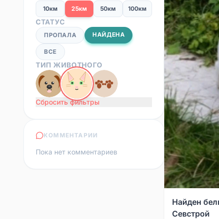
10км
25км
50км
100км
СТАТУС
НАЙДЕНА
ПРОПАЛА
ВСЕ
ТИП ЖИВОТНОГО
Сбросить фильтры
КОММЕНТАРИИ
Пока нет комментариев
Найден белы
Севстрой