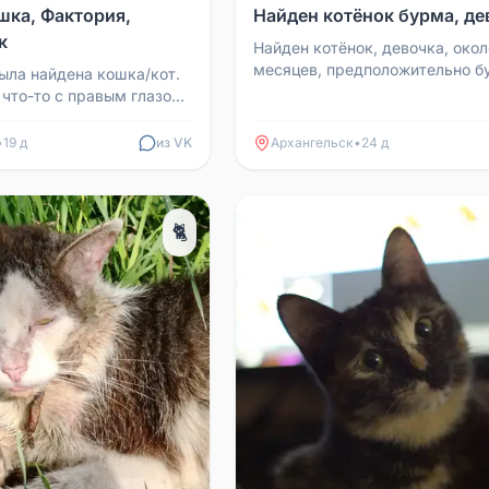
шка, Фактория,
Найден котёнок бурма, де
к
Найден котёнок, девочка, окол
месяцев, предположительно б
ыла найдена кошка/кот.
Крайне напугана, но ручная. С
 что-то с правым глазом,
нужен новый дом....
вредила или врождённое.
..
•
19 д
из VK
Архангельск
•
24 д
🐈