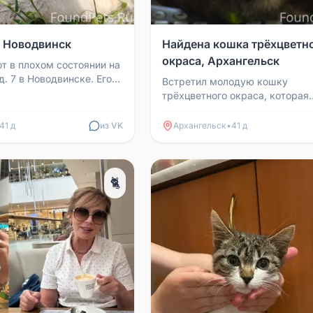
, Новодвинск
Найдена кошка трёхцветн
окраса, Архангельск
т в плохом состоянии на
. 7 в Новодвинске. Его
Встретил молодую кошку
трёхцветного окраса, которая
выглядела потерянной. Она
контактная, позволяет себя гл
41 д
из VK
Архангельск
•
41 д
не дер...
🐈