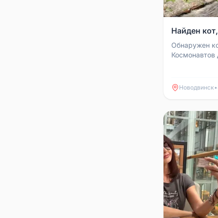
Найден кот
Обнаружен ко
Космонавтов д
ищут.
Новодвинск
•