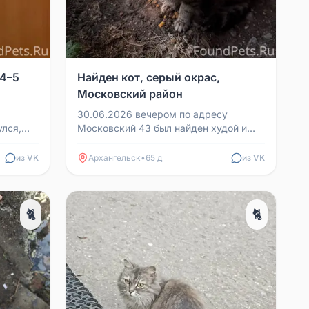
 4–5
Найден кот, серый окрас,
Московский район
30.06.2026 вечером по адресу
улся,
Московский 43 был найден худой и
голодный кот. Ласковый, ручной, знает
правила проживания д...
из VK
Архангельск
•
65 д
из VK
🐈
🐈