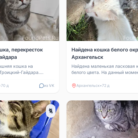
шка, перекресток
Найдена кошка белого окр
айдара
Архангельск
ашняя кошка на
Найдена маленькая ласковая 
Троицкий-Гайдара.
белого цвета. На данный моме
двора угла дома Гайдара
кошка накормлена. Просьба з
 138к1.
животное. Архангельск,...
•
70 д
из VK
Архангельск
•
72 д
🐈