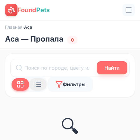
Found
Pets
Главная
›
Аса
Аса — Пропала
0
Найти
Фильтры
🔍