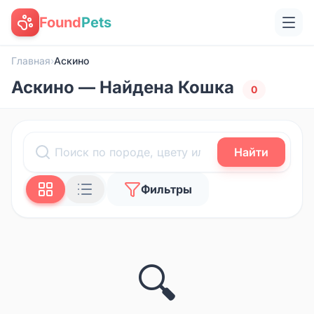
Found
Pets
Главная
›
Аскино
Аскино — Найдена Кошка
0
Найти
Фильтры
🔍