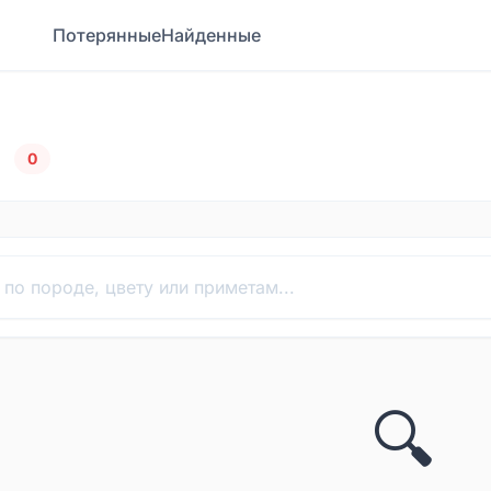
Потерянные
Найденные
а
0
🔍