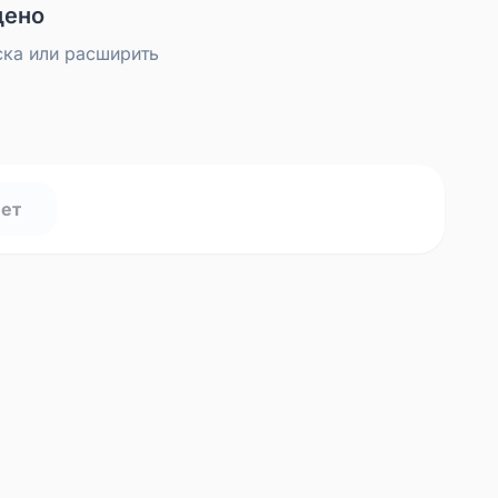
дено
ска или расширить
нет