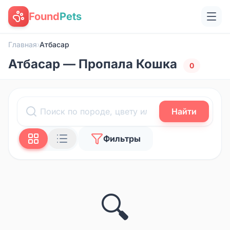
Found
Pets
Главная
›
Атбасар
Атбасар — Пропала Кошка
0
Найти
Фильтры
🔍