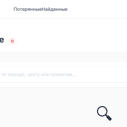
Потерянные
Найденные
е
0
🔍