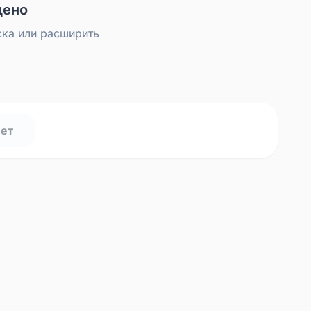
дено
ска или расширить
нет