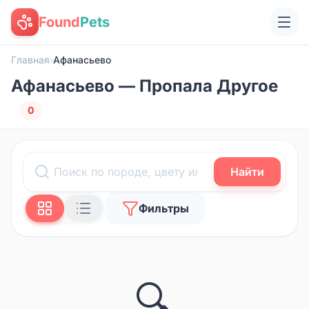
Found
Pets
Главная
›
Афанасьево
Афанасьево — Пропала Другое
0
Найти
Фильтры
🔍