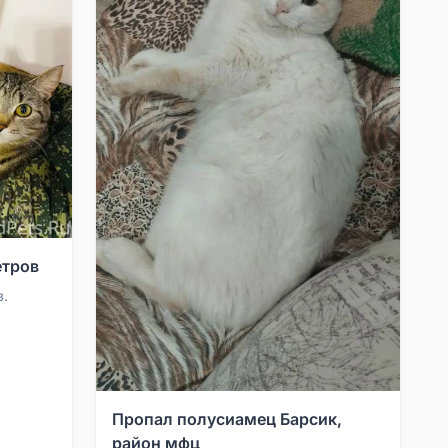
етров
в.
Пропал полусиамец Барсик,
район мфц