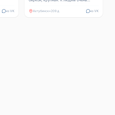
настороженна, зовут маня, убежала в
неизвестним направлени...
из VK
Ахтубинск
•
209 д
из VK