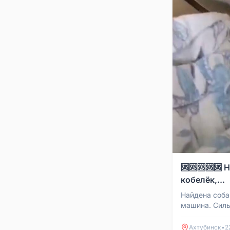
🆘🆘🆘🆘🆘 
кобелёк,...
Найдена собак
машина. Силь
сам ходить н
себя, забрала 
Ахтубинск
•
2