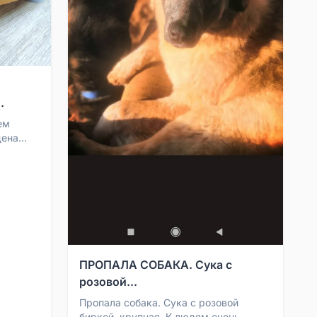
.
ем
дена
 завода,
ПРОПАЛА СОБАКА. Сука с
розовой...
Пропала собака. Сука с розовой
биркой, крупная. К людям очень