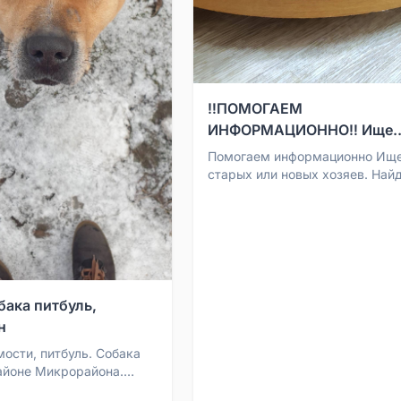
‼️ПОМОГАЕМ
ИНФОРМАЦИОННО‼️ Ище..
Помогаем информационно Ищ
старых или новых хозяев. Най
кошечка в районе Консервного
отбили от собак. Видно...
бака питбуль,
н
мости, питбуль. Собака
айоне Микрорайона.
ерянной.