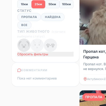
10км
25км
50км
100км
СТАТУС
ПРОПАЛА
НАЙДЕНА
ВСЕ
ТИП ЖИВОТНОГО
(
сначала
выберите статус
)
Пропал кот
Сбросить фильтры
Герцена
Пропал кот. 
не вернулся.
КОММЕНТАРИИ
этого ни раз
Пока нет комментариев
с заводско...
Ахтубинск
•
2
ПРОПАЛА