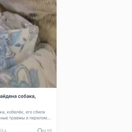
Найдена собака,
а, кобелёк, его сбила
ные травмы и переломы,
е может. Писается под
ег...
23 д
из VK