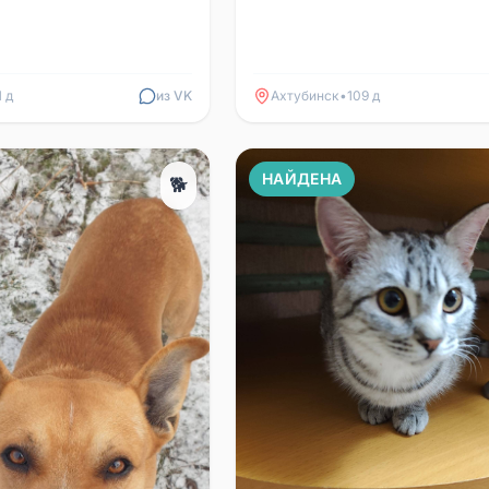
1 д
из VK
Ахтубинск
•
109 д
НАЙДЕНА
🐕