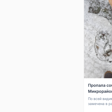
Пропала со
Микрорайо
По всей види
замечена в р
Выглядит пот