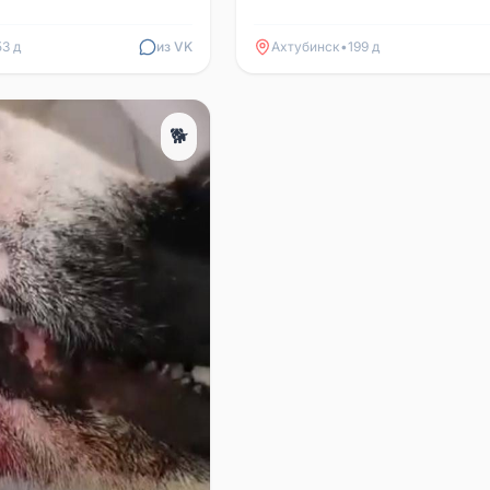
53 д
из VK
Ахтубинск
•
199 д
🐕