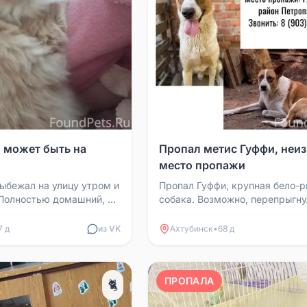
, может быть на
Пропал метис Гуффи, неиз
место пропажи
Выбежал на улицу утром и
Пропал Гуффи, крупная бело-
 Полностью домашний, до
собака. Возможно, перепрыгну
у не выходил. Может быть
забор или его забрали. Если вы
увидите похожую соба...
7 д
из VK
Ахтубинск
•
68 д
ПРОПАЛА
🐈