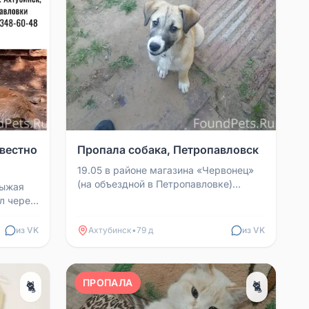
вестно
Пропала собака, Петропавловск
19.05 в районе магазина «Червонец»
(на объездной в Петропавловке)
рыжая
пропала собака. Щенок, около 7
л через
месяцев, сучка. Отличит...
из VK
Ахтубинск
•
79 д
из VK
ПРОПАЛА
🐈
🐈