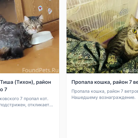
 Тиша (Тихон), район
Пропала кошка, район 7 в
о 7
Пропала кошка, район 7 ветро
Нашедшему вознаграждение.
ковского 7 пропал кот.
подстрижен, откликается
Тихон). Если кто-то
ите.