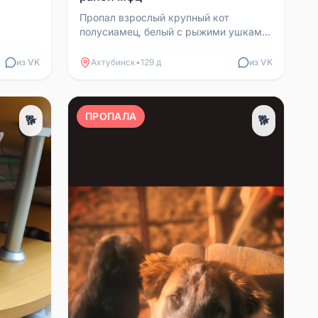
Пропал взрослый крупный кот
полусиамец, белый с рыжими ушками
и хвостом, золотистый ошейник,
голубые глаза. Откликается ...
из VK
Ахтубинск
•
129 д
из VK
ПРОПАЛА
🐕
🐕