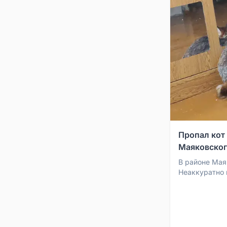
Пропал кот
Маяковског
В районе Мая
Неаккуратно 
на имя Тиша (
видел, сообщ