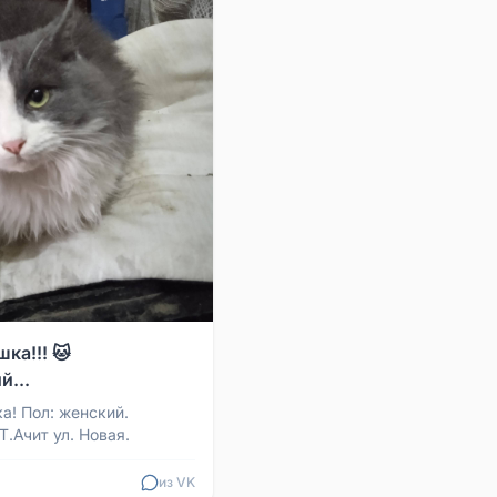
ка!!! 🐱
й...
а! Пол: женский.
 Т.Ачит ул. Новая.
из VK