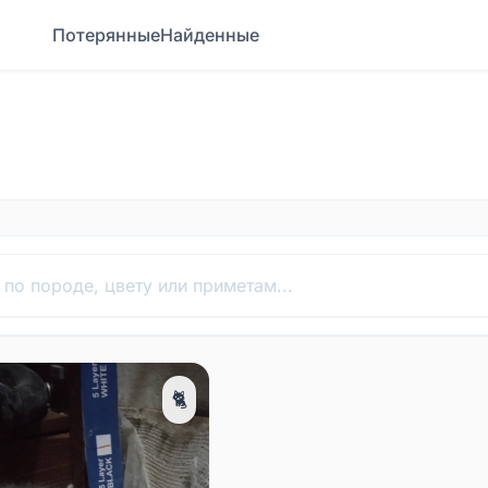
Потерянные
Найденные
🐈