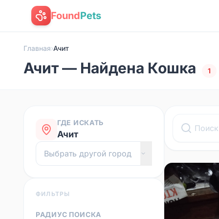
Found
Pets
Главная
›
Ачит
Ачит — Найдена Кошка
1
ГДЕ ИСКАТЬ
Ачит
ФИЛЬТРЫ
РАДИУС ПОИСКА