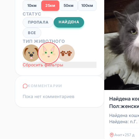
10км
25км
50км
100км
СТАТУС
НАЙДЕНА
ПРОПАЛА
ВСЕ
ТИП ЖИВОТНОГО
Сбросить фильтры
КОММЕНТАРИИ
Пока нет комментариев
Найдена кош
Пол:женски
Найдена кошк
Найдена: п.Г.
Ачит
•
257 д