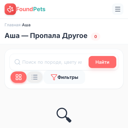
Found
Pets
Главная
›
Аша
Аша — Пропала Другое
0
Найти
Фильтры
🔍