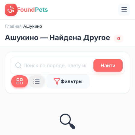
Found
Pets
Главная
›
Ашукино
Ашукино — Найдена Другое
0
Найти
Фильтры
🔍