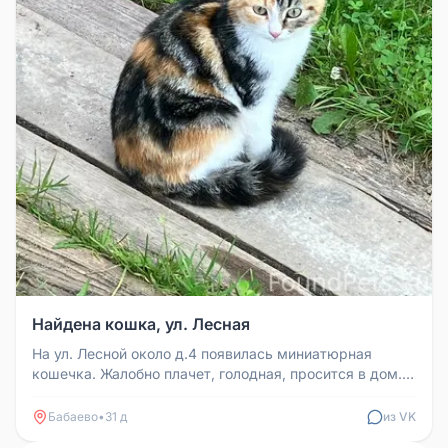
Найдена кошка, ул. Лесная
На ул. Лесной около д.4 появилась миниатюрная
кошечка. Жалобно плачет, голодная, просится в дом.
Хочется верить, что она...
Бабаево
•
31 д
из VK