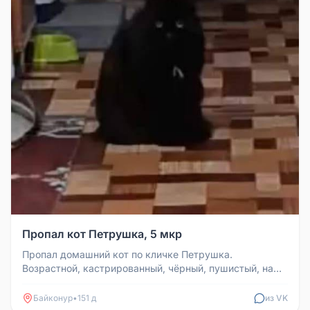
Пропал кот Петрушка, 5 мкр
Пропал домашний кот по кличке Петрушка.
Возрастной, кастрированный, чёрный, пушистый, на
груди есть белые пряди. Пропажа...
Байконур
•
151 д
из VK