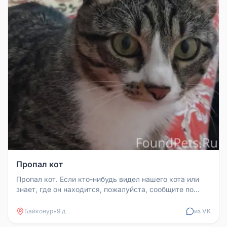
Пропал кот
Пропал кот. Если кто-нибудь видел нашего кота или
знает, где он находится, пожалуйста, сообщите по
номеру +77768724402
Байконур
•
9 д
из VK