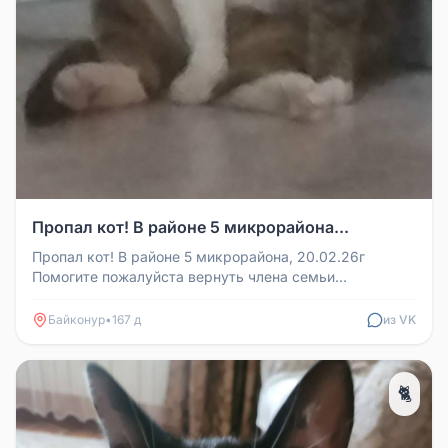
Пропал кот! В районе 5 микрорайона...
Пропал кот! В районе 5 микрорайона, 20.02.26г
Помогите пожалуйста вернуть члена семьи
звонить+77768724402
Байконур
•
167 д
из VK
🐈