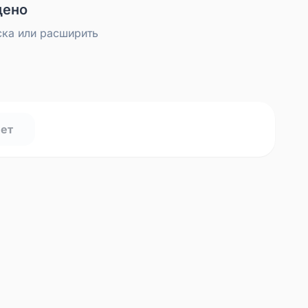
дено
ска или расширить
нет