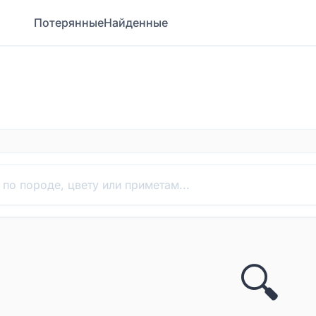
Потерянные
Найденные
🔍