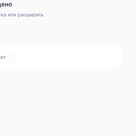
дено
ска или расширить
нет