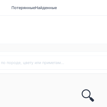
Потерянные
Найденные
🔍