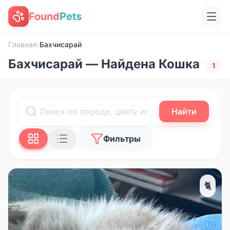
Found
Pets
Главная
›
Бахчисарай
Бахчисарай — Найдена Кошка
1
Найти
Фильтры
🐈