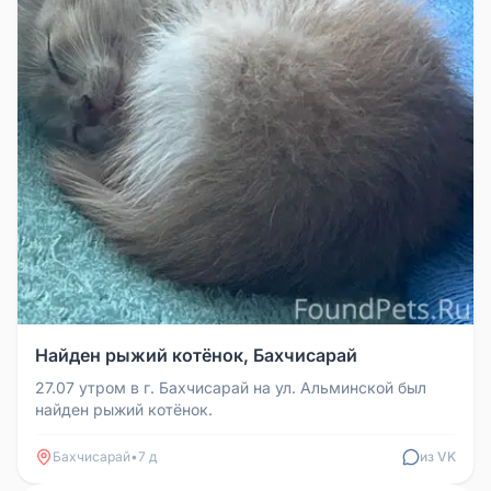
Найден рыжий котёнок, Бахчисарай
27.07 утром в г. Бахчисарай на ул. Альминской был
найден рыжий котёнок.
Бахчисарай
•
7 д
из VK