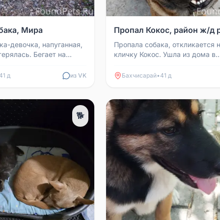
бака, Мира
Пропал Кокос, район ж/д 
ка-девочка, напуганная,
Пропала собака, откликается 
терялась. Бегает на
кличку Кокос. Ушла из дома в
воскресенье в районе ж/д рын
вознаграждение. Телефон д...
41 д
из VK
Бахчисарай
•
41 д
🐕