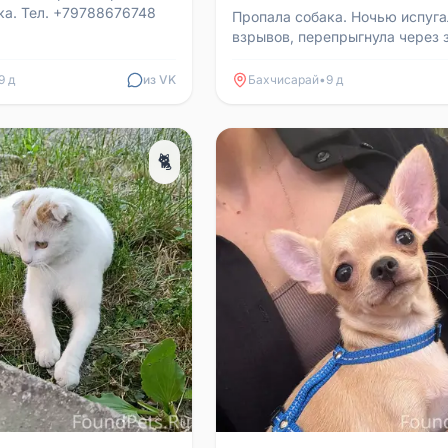
ка. Тел. +79788676748
Пропала собака. Ночью испуг
взрывов, перепрыгнула через 
убежала. Ласковая, пугливая д
Стерилизована....
9 д
из VK
Бахчисарай
•
9 д
🐈