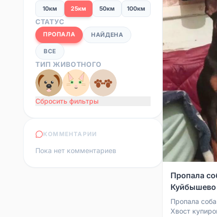
10км
25км
50км
100км
СТАТУС
ПРОПАЛА
НАЙДЕНА
ВСЕ
ТИП ЖИВОТНОГО
Сбросить фильтры
КОММЕНТАРИИ
Пока нет комментариев
Пропала со
Куйбышево
Пропала соба
Хвост купиро