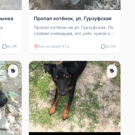
рынка
Пропал котёнок, ул. Гурзуфская
на
Пропал котёнок на ул. Гурзуфская. По
словам очевидцев, его унёс чужой кот.
ка. За
Если вы видели котёнка или
располагаете какой...
из VK
Бахчисарай
•
41 д
из VK
🐕
🐕