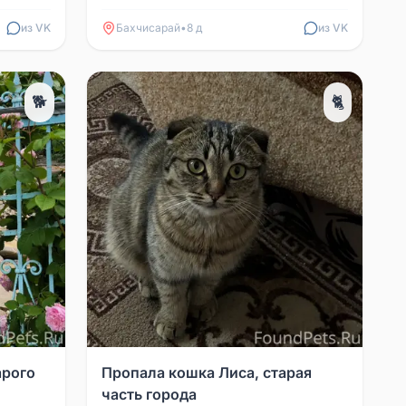
из VK
Бахчисарай
•
8 д
из VK
🐕
🐈
арого
Пропала кошка Лиса, старая
часть города