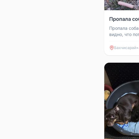
Пропала со
Пропала соба
видно, что по
улице Мира.
Бахчисарай
•