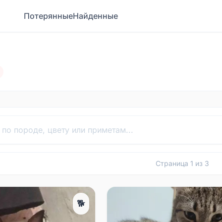
Потерянные
Найденные
Страница
1
из
3
🐕