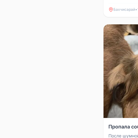
по телефону
Бахчисарай
•
Пропала со
После шумной