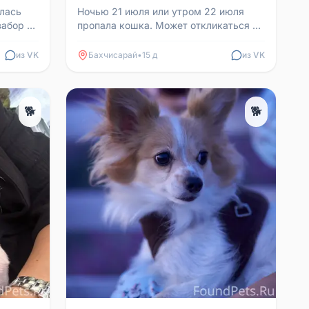
алась
Ночью 21 июля или утром 22 июля
забор и
пропала кошка. Может откликаться на
евочка.
кличку Лиса или Лисёнок. В старой
части города. Прос...
из VK
Бахчисарай
•
15 д
из VK
🐕
🐕