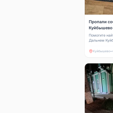
Пропали со
Куйбышево
Помогите най
Дальнем Куйб
89043777715
Куйбышево
•