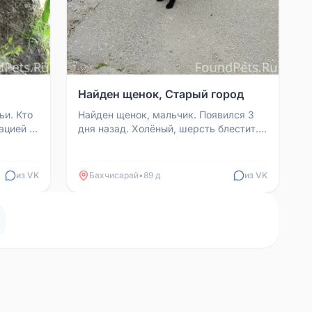
Найден щенок, Старый город
ьи. Кто
Найден щенок, мальчик. Появился 3
мацией —
дня назад. Холёный, шерсть блестит.
ефону:
На шее была верёвка вместо
ошейника. Хвоста нет. К...
из VK
Бахчисарай
•
89 д
из VK