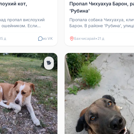
лоухий кот,
Пропал Чихуахуа Барон, р
'Рубина'
зад пропал вислоухий
Пропала собака Чихуахуа, кли
м ошейником. Если
Барон. В районе 'Рубина', улиц
ьба сообщить. Телефон
Шевченко. Кто что-либо знает 
79786298805
видел — прошу сообщить ...
15 д
из VK
Бахчисарай
•
21 д
🐕