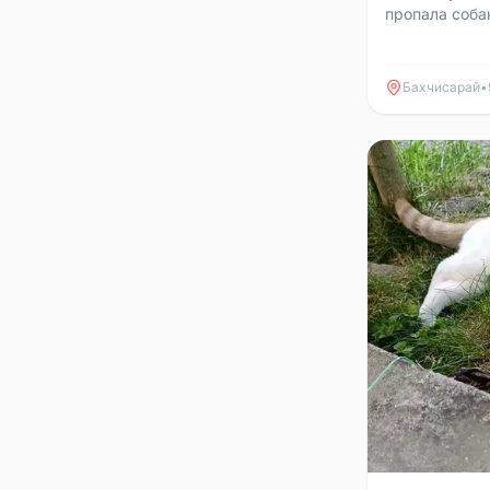
пропала соба
Бахчисарай
•