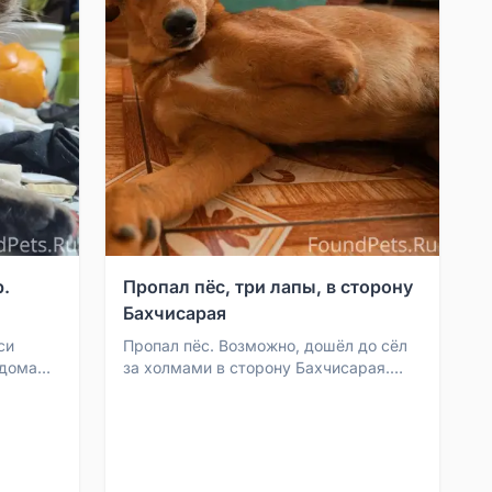
.
Пропал пёс, три лапы, в сторону
Бахчисарая
си
Пропал пёс. Возможно, дошёл до сёл
 дома
за холмами в сторону Бахчисарая.
адовый
Собака с адресным медальоном на
шее, на нём указан н...