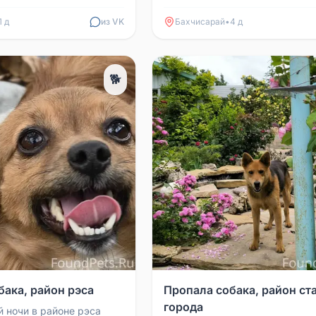
 +79788050296
1 д
из VK
Бахчисарай
•
4 д
🐕
бака, район рэса
Пропала собака, район ст
города
 ночи в районе рэса