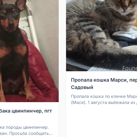
Пропала кошка Марси, пер
Садовый
Пропала кошка по кличке Мар
(Мася). 1 августа выбежала из
около 10 утра в районе пер. С
бака цвинпинчер, пгт
(рынок Рубин). Кошк...
ка породы цвинпинчер.
ван. Просьба сообщить