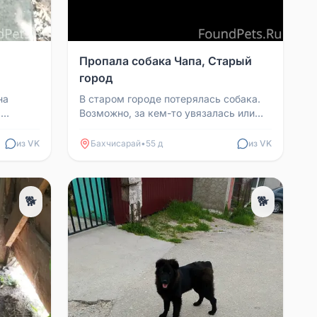
Пропала собака Чапа, Старый
город
на
В старом городе потерялась собака.
.
Возможно, за кем-то увязалась или
о, что
погнали собаки. Не кусается и идёт на
контакт. Если...
из VK
Бахчисарай
•
55 д
из VK
🐕
🐕