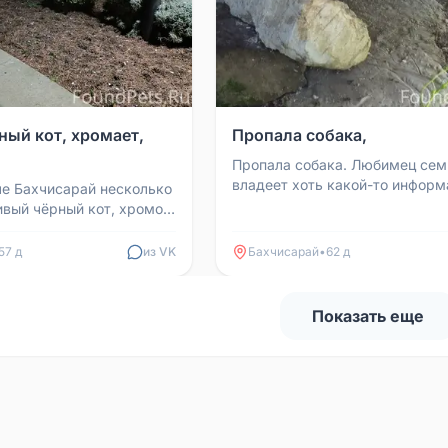
ный кот, хромает,
Пропала собака,
Пропала собака. Любимец сем
владеет хоть какой-то инфор
ле Бахчисарай несколько
сообщите, пожалуйста, по тел
ивый чёрный кот, хромой
+79783150394
лапу. Встречал людей с
..
57 д
из VK
Бахчисарай
•
62 д
Показать еще