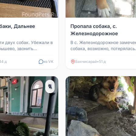
баки, Дальнее
Пропала собака, с.
Железнодорожное
ти двух собак. Убежали в
В с. Железнодорожное замече
ышево, звонить
собака, возможно, потерялась
Молодой пёс, ухоженный, видн
домашний. С сегодняшнего ...
44 д
из VK
Бахчисарай
•
51 д
🐈