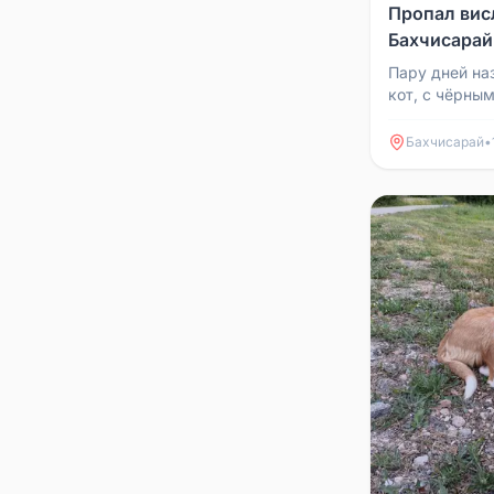
Пропал вис
Бахчисарай
Пару дней на
кот, с чёрны
видели, прос
для связи: +
Бахчисарай
•