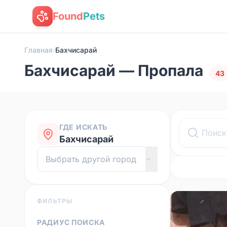
Found
Pets
Главная
›
Бахчисарай
Бахчисарай — Пропала
43
ГДЕ ИСКАТЬ
Бахчисарай
ФИЛЬТРЫ
РАДИУС ПОИСКА