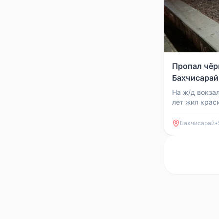
Пропал чёр
Бахчисарай
На ж/д вокза
лет жил крас
на переднюю 
электричек. В.
Бахчисарай
•