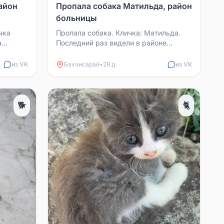
айон
Пропала собака Матильда, район
больницы
чка
Пропала собака. Кличка: Матильда.
а
Последний раз видели в районе
или
больницы, а затем возле персикового
сада в сторону Преду...
из VK
Бахчисарай
•
29 д
из VK
🐕
🐈