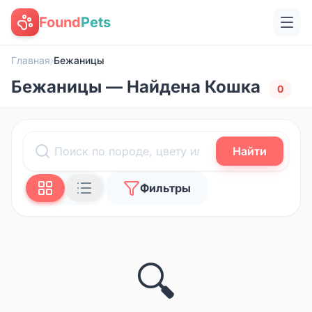
Found
Pets
Главная
›
Бежаницы
Бежаницы — Найдена Кошка
0
Найти
Фильтры
🔍