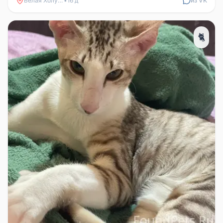
Белая Холуница
•
16 д
из VK
🐈