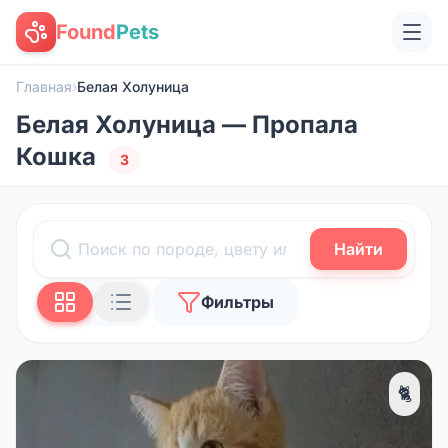
Found
Pets
Главная
›
Белая Холуница
Белая Холуница — Пропала
Кошка
3
Найти
Фильтры
🐈