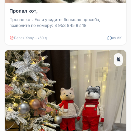
Пропал кот,
Пропал кот. Если увидите, большая просьба,
позвоните по номеру: 8 953 945 82 18
Белая Холуница
•
50 д
из VK
🐈