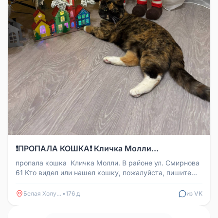
❗️ПРОПАЛА КОШКА❗️ Кличка Молли...
️пропала кошка ️ Кличка Молли. В районе ул. Смирнова
61 Кто видел или нашел кошку, пожалуйста, пишите
или звоните по но...
Белая Холуница
•
176 д
из VK