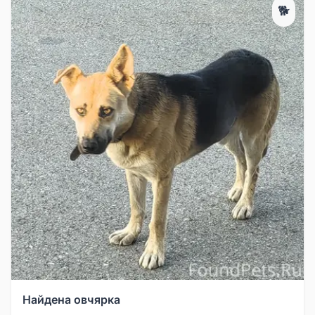
🐕
Найдена овчярка