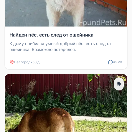
Найден пёс, есть след от ошейника
К дому прибился умный добрый пёс, есть след от
ошейника. Возможно потерялся.
Белгород
•
53 д
из VK
🐕