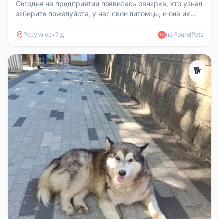
Сегодня на предприятии появилась овчарка, кто узнал
заберите пожалуйста, у нас свои питомцы, и она их
бьёт.
Разумное
•
7 д
на FoundPets
🐾
🐕