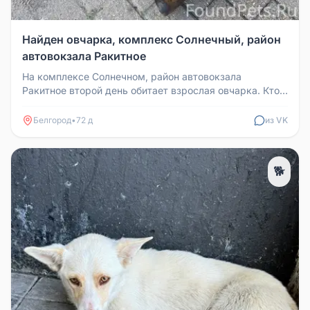
Найден овчарка, комплекс Солнечный, район
автовокзала Ракитное
На комплексе Солнечном, район автовокзала
Ракитное второй день обитает взрослая овчарка. Кто
потерял? Собака ручная, вид...
Белгород
•
72 д
из VK
🐕