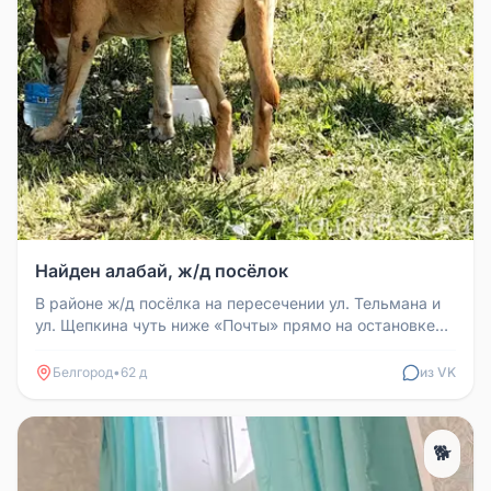
Найден алабай, ж/д посёлок
В районе ж/д посёлка на пересечении ул. Тельмана и
ул. Щепкина чуть ниже «Почты» прямо на остановке
несколько дней обита...
Белгород
•
62 д
из VK
🐕