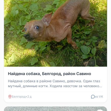
Найдена собака, Белгород, район Савино
Найдена собака в районе Савино, девочка. Один глаз
мутный, длинные когти. Ходила хвостом за человеком.
Взята на передерж...
Белгород
•
2 д
из VK