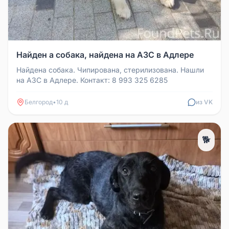
Найден а собака, найдена на АЗС в Адлере
Найдена собака. Чипирована, стерилизована. Нашли
на АЗС в Адлере. Контакт: 8 993 325 6285
Белгород
•
10 д
из VK
🐕