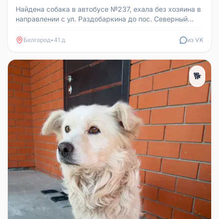
Найдена собака в автобусе №237, ехала без хозяина в
направлении с ул. Раздобаркина до пос. Северный
26.06 в 18:40. Там и...
Белгород
•
41 д
из VK
🐕