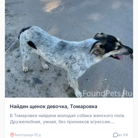
Найден щенок девочка, Томаровка
В Томаровке найдена молодая собака женского пола.
Дружелюбная, умная, без признаков агрессии.
Отлично ладит с детьми, иг...
Белгород
•
19 д
из VK