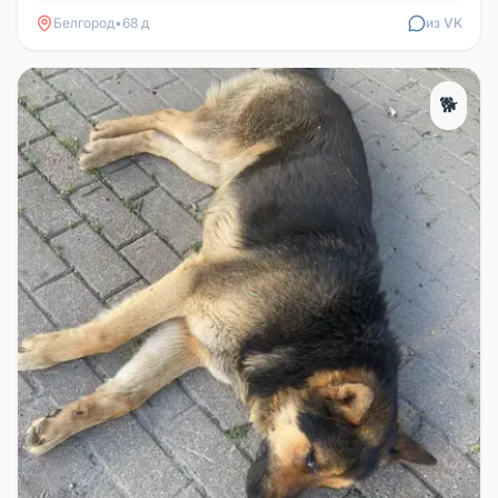
Белгород
•
68 д
из VK
🐕