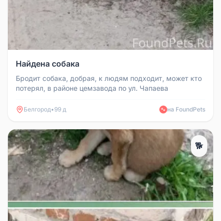
Найдена собака
Бродит собака, добрая, к людям подходит, может кто
потерял, в районе цемзавода по ул. Чапаева
Белгород
•
99 д
на FoundPets
🐾
🐕