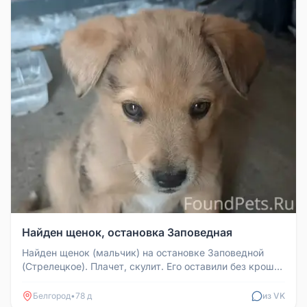
Найден щенок, остановка Заповедная
Найден щенок (мальчик) на остановке Заповедной
(Стрелецкое). Плачет, скулит. Его оставили без крошки
еды и воды. Покорми...
Белгород
•
78 д
из VK