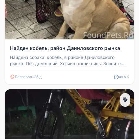
Найден кобель, район Даниловского рынка
Найдена собака, кобель, в районе Даниловского
рынка. Пёс домашний. Хозяин откликнись. Звоните:
89037205883.
Белгород
•
36 д
из VK
🐕