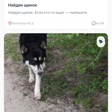
Найден щенок
Найден щенок. Если кто-то ищет — напишите.
Белгород
•
92 д
из VK
🐕