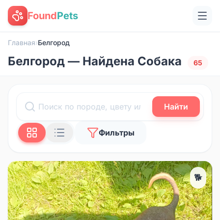
Found
Pets
Главная
›
Белгород
Белгород — Найдена Собака
65
Найти
Фильтры
🐕