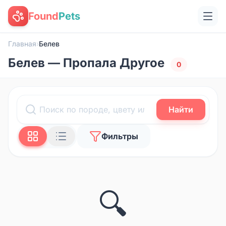
Found
Pets
Главная
›
Белев
Белев — Пропала Другое
0
Найти
Фильтры
🔍