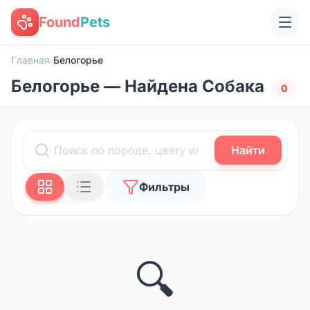
Found
Pets
Главная
›
Белогорье
Белогорье — Найдена Собака
0
Найти
Фильтры
🔍