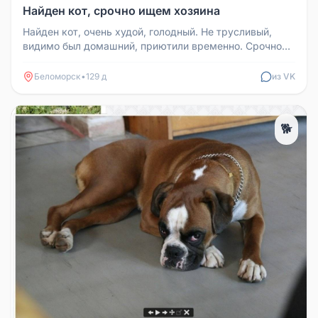
Найден кот, срочно ищем хозяина
Найден кот, очень худой, голодный. Не трусливый,
видимо был домашний, приютили временно. Срочно
нужен хозяин, долго держ...
Беломорск
•
129 д
из VK
🐕