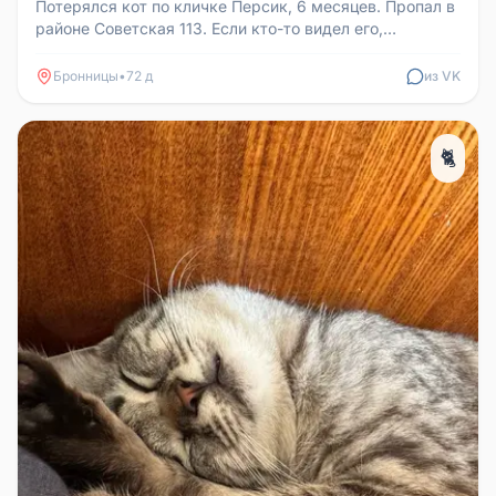
Потерялся кот по кличке Персик, 6 месяцев. Пропал в
районе Советская 113. Если кто-то видел его,
сообщите по номеру 8977...
Бронницы
•
72 д
из VK
🐈