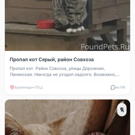
Пропал кот Серый, район Совхоза
Пропал кот. Район Совхоза, улицы Дорожная,
Ленинская. Никогда не уходил надолго. Возможно,
случайно закрыли в сарае или ...
Бронницы
•
119 д
из VK
🐈