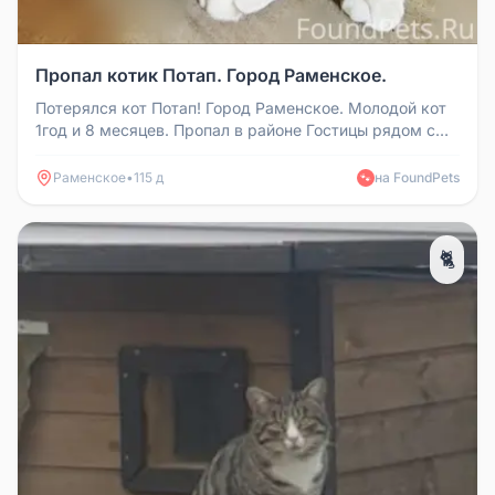
Пропал котик Потап. Город Раменское.
Потерялся кот Потап! Город Раменское. Молодой кот
1год и 8 месяцев. Пропал в районе Гостицы рядом с
улицей Крымской. 14....
Раменское
•
115 д
на FoundPets
🐾
🐈