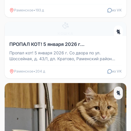
пушистый кот, живет в частн...
Раменское
•
193 д
из VK
🐈
КОШКА
ПРОПАЛ КОТ! 5 января 2026 г...
Пропал кот! 5 января 2026 г. Со двора по ул.
Шоссейная, д. 43/1, дп. Кратово, Раменский район
(сторона Раменского) по кл...
Раменское
•
204 д
из VK
🐈