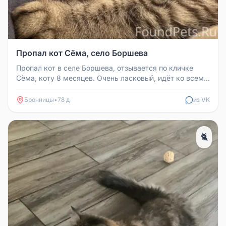
Пропал кот Сёма, село Боршева
Пропал кот в селе Боршева, отзывается по кличке
Сёма, коту 8 месяцев. Очень ласковый, идёт ко всем.
В пятницу (15.05) уш...
Бронницы
•
78 д
из VK
🐈