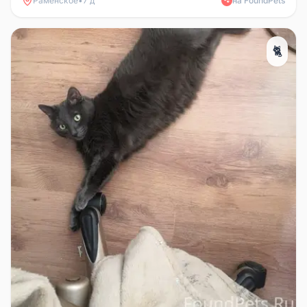
Раменское
•
7 д
на FoundPets
🐾
🐈