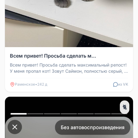
Всем привет! Просьба сделать м...
Всем привет! Просьба сделать максимальный репост!
У меня пропал кот! Зовут Саймон, полностью серый, с
белым пятном на г...
Раменское
•
242 д
из VK
🐈