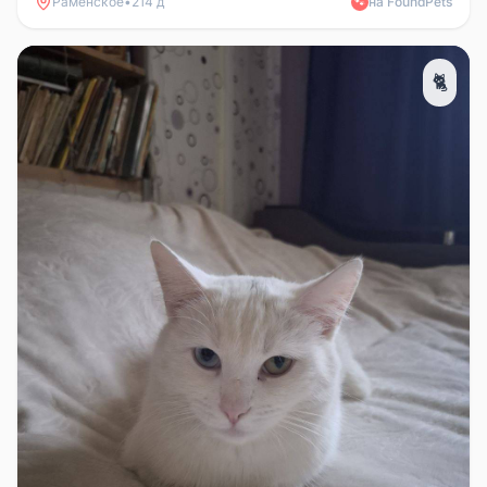
Раменское
•
214 д
на FoundPets
🐾
🐈