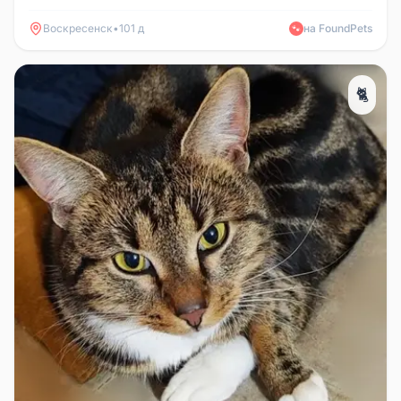
сих пор не вернулась. Хорошо ...
Воскресенск
•
101 д
на FoundPets
🐾
🐈