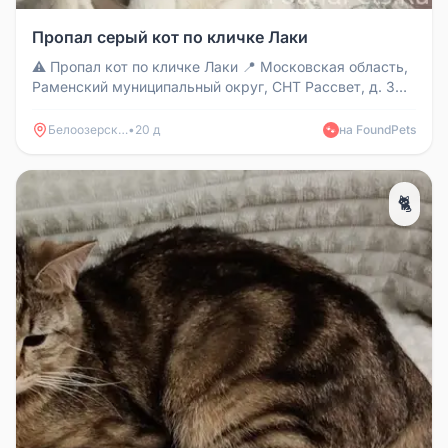
Пропал серый кот по кличке Лаки
⚠️ Пропал кот по кличке Лаки 📍 Московская область,
Раменский муниципальный округ, СНТ Рассвет, д. 3
12.06.2026 Окрас:...
Белоозерский
•
20 д
на FoundPets
🐾
🐈