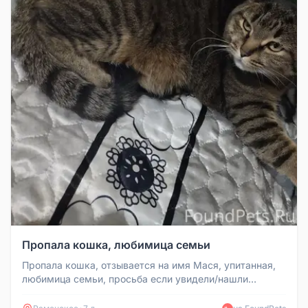
Пропала кошка, любимица семьи
Пропала кошка, отзывается на имя Мася, упитанная,
любимица семьи, просьба если увидели/нашли
позвонить по номеру: +79916...