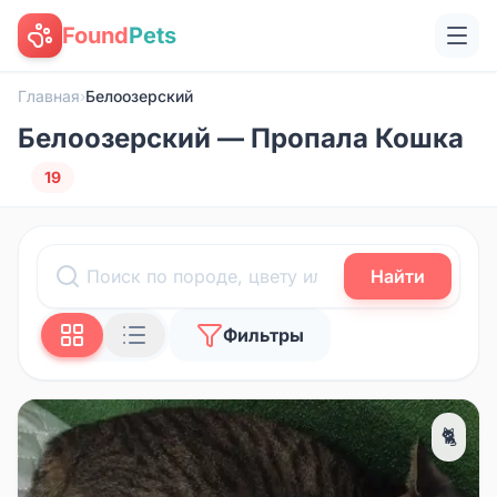
Found
Pets
Главная
›
Белоозерский
Белоозерский — Пропала Кошка
19
Найти
Фильтры
🐈