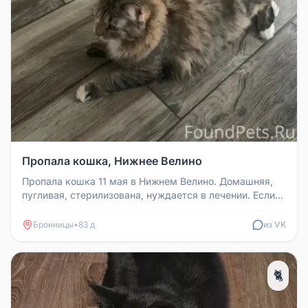
Пропала кошка, Нижнее Велино
Пропала кошка 11 мая в Нижнем Велино. Домашняя,
пугливая, стерилизована, нуждается в лечении. Если
кто-то увидит, прошу ...
Бронницы
•
83 д
из VK
🐈