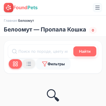
Found
Pets
Главная
›
Белоомут
Белоомут — Пропала Кошка
0
Найти
Фильтры
🔍