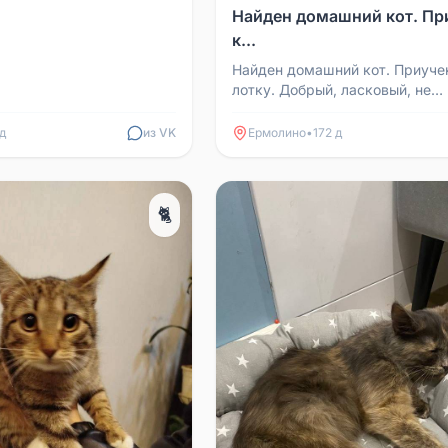
ся ...
Найден домашний кот. Пр
к...
Найден домашний кот. Приуче
лотку. Добрый, ласковый, не
агрессивный. К себе взять не
так уже есть две кошки А...
 д
из VK
Ермолино
•
172 д
🐈