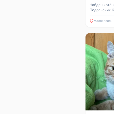
Найден котёно
Подольских К
кто потерял и
Обращаться в 
Малоярославец