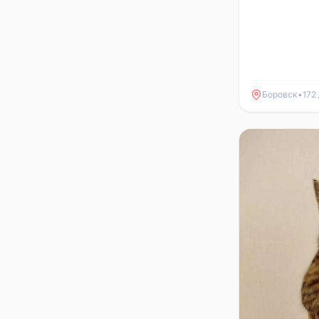
хозяев связать
Боровск
•
172