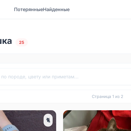
Потерянные
Найденные
шка
25
Страница
1
из
2
🐈