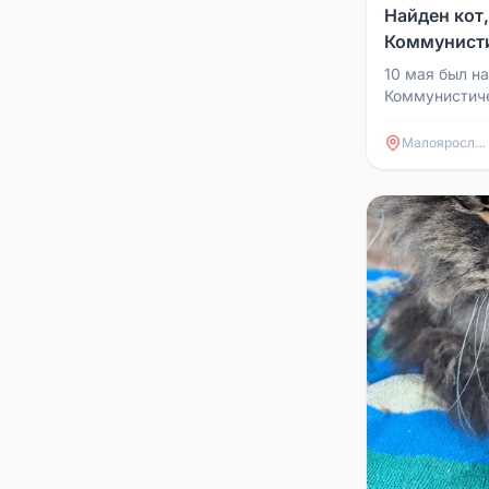
Найден кот,
Коммунисти
10 мая был на
Коммунистиче
отозваться
Малоярославец