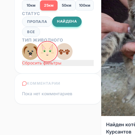
10км
25км
50км
100км
СТАТУС
НАЙДЕНА
ПРОПАЛА
ВСЕ
ТИП ЖИВОТНОГО
Сбросить фильтры
КОММЕНТАРИИ
Пока нет комментариев
Найден кот
Курсантов