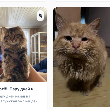
🐈
от‼️‼️ Пару дней н...
ру дней назад в г.
 Калужская был найден
на территорию. ️Просьба