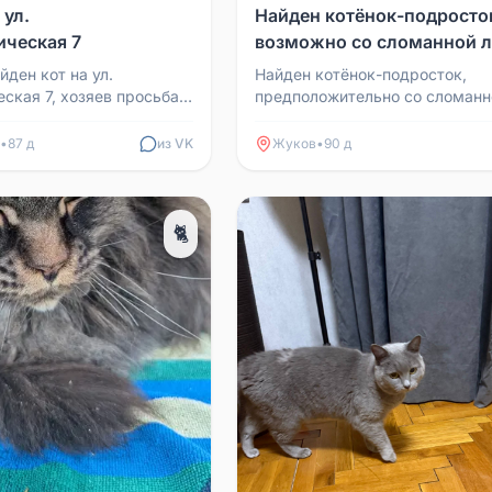
 ул.
Найден котёнок-подросто
ческая 7
возможно со сломанной л
Ленина 101
йден кот на ул.
Найден котёнок-подросток,
ская 7, хозяев просьба
предположительно со сломанн
лапой. Ищем старых или новы
хозяев, себе оставить не можем
•
87 д
из VK
Жуков
•
90 д
🐈