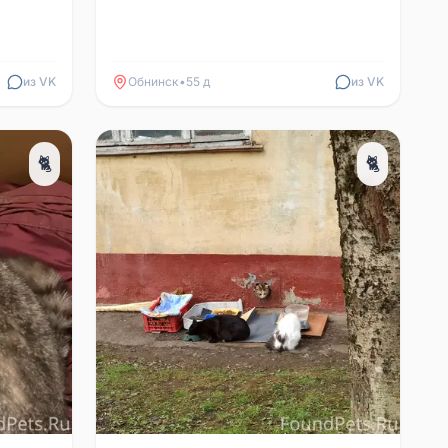
из VK
Обнинск
•
55 д
из VK
🐈
🐈