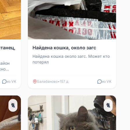
танец,
Найдена кошка, около загс
Найдена кошка около загс. Может кто
потерял
район
жно
рас. На
из VK
Балабаново
•
157 д
из VK
🐈
🐈