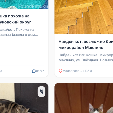
шка похожа на
уковский округ
шка/кот. Похожа на
ашняя (зашла в дом
собакой (маленькая)
Найден кот, возможно бри
нормально. О...
микрорайон Маклино
Найден кот или кошка. Микро
Маклино, ул. Звёздная. Возмо
британец. Серый, дымчатый ок
спинке выбрита шерс...
 д
из VK
Малоярославец
•
136 д
🐈