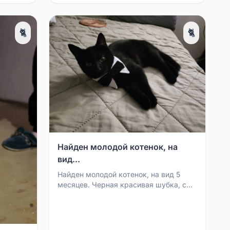
🐈
🐈
Найден молодой котенок, на
вид...
Найден молодой котенок, на вид 5
месяцев. Черная красивая шубка, с
небольшим пятнышком на нижней
части животика. Котенок...