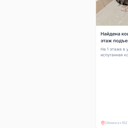
Найдена кош
этаж подъе
На 1 этаже в 
испуганная к
шерсть чиста
выдаёт породу
Обнинск
•
162