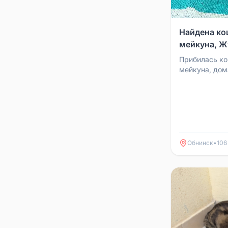
Найдена ко
мейкуна, Ж
Прибилась ко
мейкуна, дом
спокойно). С 
контактирует 
Обнинск
•
106