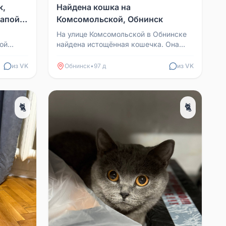
к,
Найдена кошка на
апой,
Комсомольской, Обнинск
На улице Комсомольской в Обнинске
ой
найдена истощённая кошечка. Она
х
необыкновенно нежная и доверчивая,
. Кот...
но очень слабая. Ко...
из VK
Обнинск
•
97 д
из VK
🐈
🐈