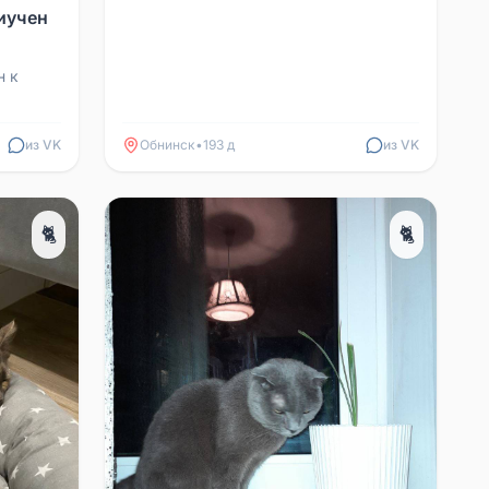
иучен
н к
 можем,
из VK
Обнинск
•
193 д
из VK
🐈
🐈