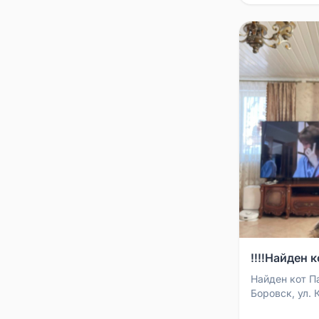
‼️‼️Найден к
Найден кот Па
Боровск, ул.
кот, забежал 