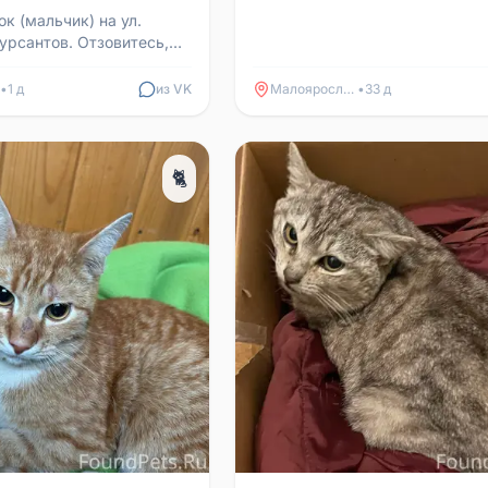
к (мальчик) на ул.
урсантов. Отзовитесь,
ли кто заберёт себе.
«Строй ...
•
1 д
из VK
Малоярославец
•
33 д
🐈