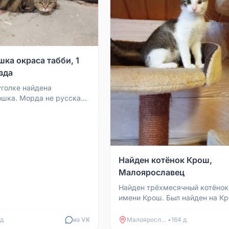
ка окраса табби, 1
зда
уголке найдена
ошка. Морда не русская,
я, рисунок на спине
 окраса таб...
Найден котёнок Крош,
Малоярославец
Найден трёхмесячный котёнок
имени Крош. Был найден на К
в критическом состоянии. В ло
пошёл сразу, есть пас...
 д
из VK
Малоярославец
•
164 д