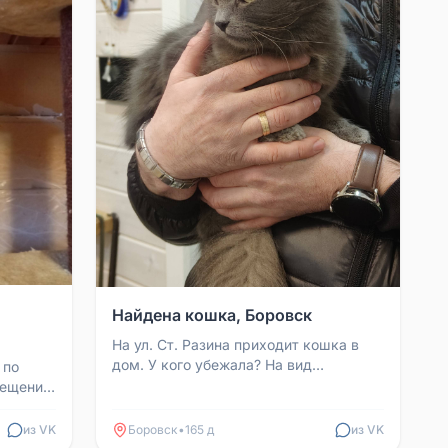
Найдена кошка, Боровск
На ул. Ст. Разина приходит кошка в
дом. У кого убежала? На вид
 по
ухоженная, тактильная, очень
рещение
разговорчивая, но голодная. ...
ток
из VK
Боровск
•
165 д
из VK